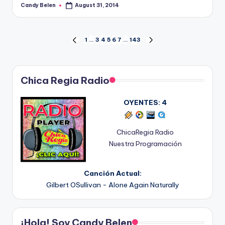
Candy Belen
August 31, 2014
Posted
by
Posts
1
…
3
4
5
6
7
…
143
PREVIOUS
NEXT
PAGE
PAGE
pagination
Chica Regia Radio
OYENTES:
4
ChicaRegia Radio
Nuestra Programación
Canción Actual:
Gilbert OSullivan - Alone Again Naturally
¡Hola! Soy Candy Belen