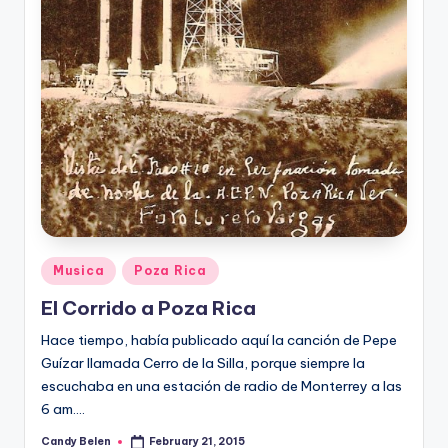
Posted
Musica
Poza Rica
in
El Corrido a Poza Rica
Hace tiempo, había publicado aquí la canción de Pepe
Guízar llamada Cerro de la Silla, porque siempre la
escuchaba en una estación de radio de Monterrey a las
6 am.…
Candy Belen
February 21, 2015
Posted