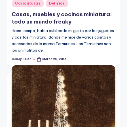
Posted
Caricaturas
Delirios
in
Casas, muebles y cocinas miniatura:
todo un mundo freaky
Hace tiempo, había publicado mi gusto por los juguetes
y casitas miniatura, donde me hice de varias casitas y
accesorios de la marca Ternurines. Los Ternurines son
los animalitos de…
Candy Belen
March 20, 2015
Posted
by