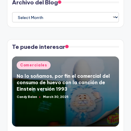
Archivo del Blog
Archivo
del
Blog
Te puede interesar
Posted
Comerciales
in
No lo soñamos, por fin el comercial del
consumo de huevo con la canción de
Einstein versión 1993
Candy Belen
March 30, 2025
Posted
by