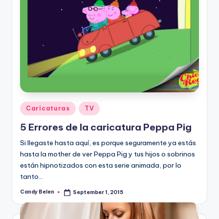
Posted
Caricaturas
TV
in
5 Errores de la caricatura Peppa Pig
Si llegaste hasta aquí, es porque seguramente ya estás
hasta la mother de ver Peppa Pig y tus hijos o sobrinos
están hipnotizados con esta serie animada, por lo
tanto…
Candy Belen
September 1, 2015
Posted
by