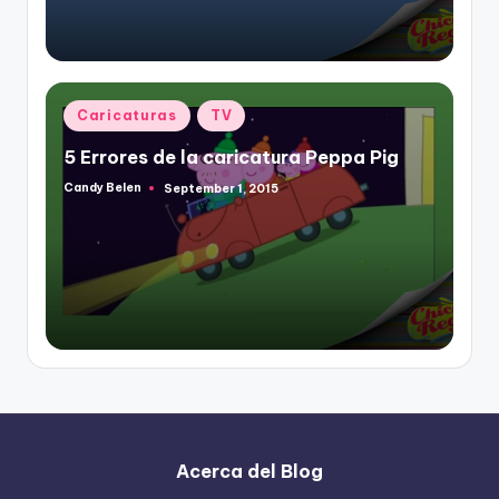
Posted
Caricaturas
TV
in
5 Errores de la caricatura Peppa Pig
Candy Belen
September 1, 2015
Posted
by
Acerca del Blog