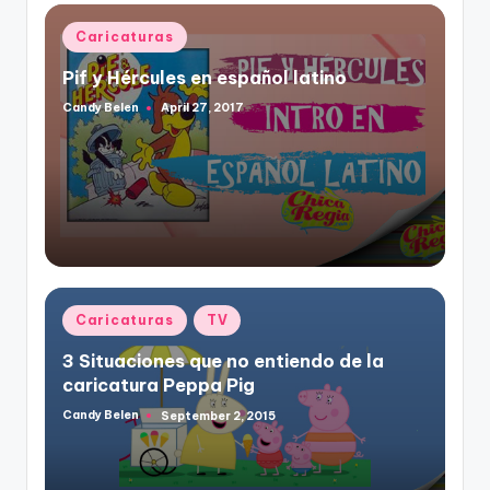
Posted
Caricaturas
in
Pif y Hércules en español latino
Candy Belen
April 27, 2017
Posted
by
Posted
Caricaturas
TV
in
3 Situaciones que no entiendo de la
caricatura Peppa Pig
Candy Belen
September 2, 2015
Posted
by