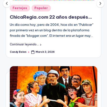
Posted
Festejos
Popular
in
ChicaRegia.com 22 años después…
Un día como hoy, pero de 2004, hice clic en "Publicar"
por primera vez en un blog dentro de la plataforma
finada de "blogger.com". El internet era un lugar muy…
Continuar leyendo...
Candy Belen
March 3, 2026
Posted
by