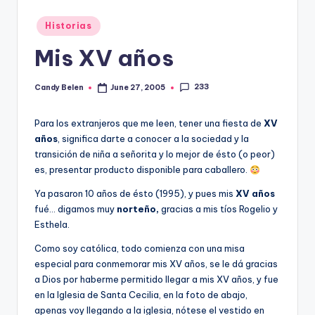
Posted
Historias
in
Mis XV años
233
Candy Belen
June 27, 2005
Posted
by
Para los extranjeros que me leen, tener una fiesta de
XV
años
, significa darte a conocer a la sociedad y la
transición de niña a señorita y lo mejor de ésto (o peor)
es, presentar producto disponible para caballero.
Ya pasaron 10 años de ésto (1995), y pues mis
XV años
fué… digamos muy
norteño,
gracias a mis tíos Rogelio y
Esthela.
Como soy católica, todo comienza con una misa
especial para conmemorar mis XV años, se le dá gracias
a Dios por haberme permitido llegar a mis XV años, y fue
en la Iglesia de Santa Cecilia, en la foto de abajo,
apenas voy llegando a la iglesia, nótese el vestido en