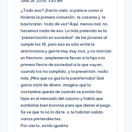
June 28, 2005,
3:43 am
¿Todo eso? ¡Santo cielo, si parece como si
hicieras la primera comunión, te casaras y te
bautizaran, todo de vez! Aquí­, menos mal, no
hacemos nada de eso. Lo más parecido es la
“presentación en sociedad” de las jóvenes al
cumplir los 18, pero eso es sólo entre la
aristocracia y gente muy muy rica, y no montan
un fiestorro, simplemente llevan a la hija a la
primera fiesta de sociedad a la que vayan,
cuando los ha cumplido, y la presentan, nada
más. ¡Mira que os gusta la parafernalia! Qué
gasto inútil de dinero, imagino que la
costumbre queda de cuando se poní­an las
hijas en el mercado del casorio y habí­a que
exhibirlas bien bonitas para que dieran el pego.
Se ve que tú no lo diste, o te habrí­an salido
varios pretendientes.
Por cierto, estás igualita.