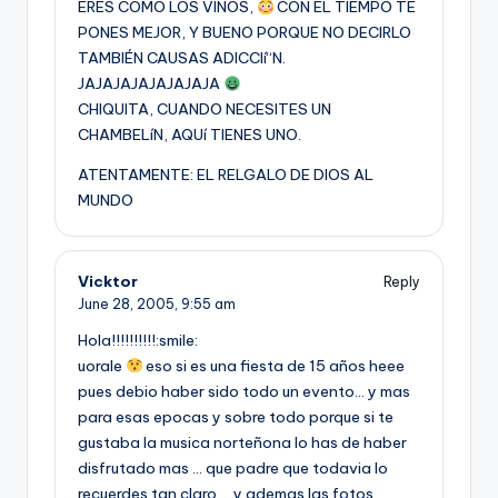
ERES COMO LOS VINOS,
CON EL TIEMPO TE
PONES MEJOR, Y BUENO PORQUE NO DECIRLO
TAMBIÉN CAUSAS ADICCIí“N.
JAJAJAJAJAJAJAJA
CHIQUITA, CUANDO NECESITES UN
CHAMBELíN, AQUí TIENES UNO.
ATENTAMENTE: EL RELGALO DE DIOS AL
MUNDO
Vicktor
Reply
June 28, 2005,
9:55 am
Hola!!!!!!!!!!:smile:
uorale
eso si es una fiesta de 15 años heee
pues debio haber sido todo un evento… y mas
para esas epocas y sobre todo porque si te
gustaba la musica norteñona lo has de haber
disfrutado mas … que padre que todavia lo
recuerdes tan claro … y ademas las fotos