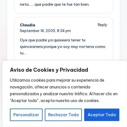
neta…….que padre que te fue tan bien.
Claudia
Reply
September 14, 2005,
8:34 pm
Oye que padre ya quisieera tener tu
quinceanera porque yo soy muy nortena como
tu….
Aviso de Cookies y Privacidad
evelyn
Reply
September 23, 2005,
8:22 pm
Utilizamos cookies para mejorar su experiencia de
navegación, ofrecer anuncios o contenido
pues, mi fiesta fue a los 16, porque yo no queria
personalizados y analizar nuestro tráfico. Al hacer clic en
pero despues me dijeron que hiba a ver una
"Aceptar todo", acepta nuestro uso de cookies.
fiesta de 18 quinceañeras yo fui la 15 y mi
herman la 1, estuvo padre, porque primero nos
tomaron fotos y nos grabaron de tv azteca en
Personalizar
Rechazar Todo
Aceptar Todo
un hotel muy famoso del df y despues nos