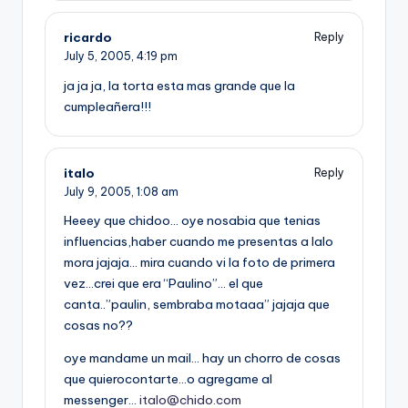
ricardo
Reply
July 5, 2005,
4:19 pm
ja ja ja, la torta esta mas grande que la
cumpleañera!!!
italo
Reply
July 9, 2005,
1:08 am
Heeey que chidoo… oye nosabia que tenias
influencias,haber cuando me presentas a lalo
mora jajaja… mira cuando vi la foto de primera
vez…crei que era “Paulino”… el que
canta..”paulin, sembraba motaaa” jajaja que
cosas no??
oye mandame un mail… hay un chorro de cosas
que quierocontarte…o agregame al
messenger…
italo@chido.com