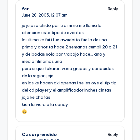
fer
Reply
June 28, 2005,
12:07 am
je je pso chido por ti a mi no me llama la
atencion este tipo de eventos
la ultima ke fui i fue awuebito fue la de una
prima y ahorita hace 2 semanas cumpli 20 o 21
y de bodas solo por trabajo hace… ano y
medio filmamos una
pero si que tokaron vario grupos y conocidos
de la region jeje
en las ke hacen aki apenas i se les oye el tip tip
del cd player y el amplificador inches cintas
jaja ke chafas
kien la viera a la candy
Oz sorprendido
Reply