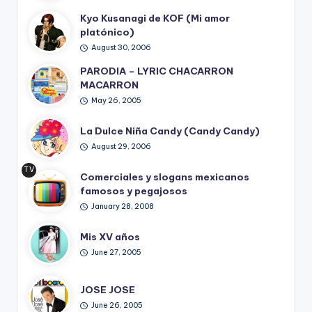
Kyo Kusanagi de KOF (Mi amor
platónico)
August 30, 2006
PARODIA – LYRIC CHACARRON
MACARRON
May 26, 2005
La Dulce Niña Candy (Candy Candy)
August 29, 2006
TV
Comerciales y slogans mexicanos
Ret
famosos y pegajosos
ro
January 28, 2008
Mis XV años
June 27, 2005
JOSE JOSE
June 26, 2005