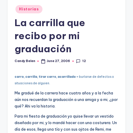
Posted
Historias
in
La carrilla que
recibo por mi
graduación
12
Candy Belen
June 27, 2006
Posted
by
carro, carrilla, tirar carro, acarrillado
= burlarse de defectos o
situaciones de alguien.
Me gradué de la carrera hace cuatro años y a la fecha
aún nos recuerdan la graduación a una amiga y a mi, ¿por
qué? Ahi va la historia.
Para mi fiesta de graduación yo quise llevar un vestido
diseñado por mi, y lo mandé hacer con una costurera. Un
dí­a de esos, llega una tí­a y con sus ojitos de Remi, me