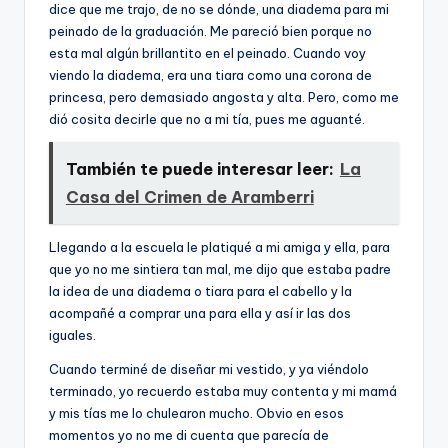
dice que me trajo, de no se dónde, una diadema para mi
peinado de la graduación. Me pareció bien porque no
esta mal algún brillantito en el peinado. Cuando voy
viendo la diadema, era una tiara como una corona de
princesa, pero demasiado angosta y alta. Pero, como me
dió cosita decirle que no a mi tí­a, pues me aguanté.
También te puede interesar leer:
La
Casa del Crimen de Aramberri
Llegando a la escuela le platiqué a mi amiga y ella, para
que yo no me sintiera tan mal, me dijo que estaba padre
la idea de una diadema o tiara para el cabello y la
acompañé a comprar una para ella y así­ ir las dos
iguales.
Cuando terminé de diseñar mi vestido, y ya viéndolo
terminado, yo recuerdo estaba muy contenta y mi mamá
y mis tí­as me lo chulearon mucho. Obvio en esos
momentos yo no me di cuenta que parecí­a de