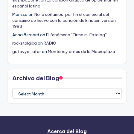
sluzhba_ohet
on
La canción antigua de Spiderman en
español latino
Marissa
on
No lo soñamos, por fin el comercial del
consumo de huevo con la canción de Einstein versión
1993
Anna Bernard
on
El fenómeno “Firma mi Fotolog”
rockstalgica
on
RADIO
gotovye_afor
on
Monterrey antes de la Macroplaza
Archivo del Blog
Archivo
del
Blog
Acerca del Blog