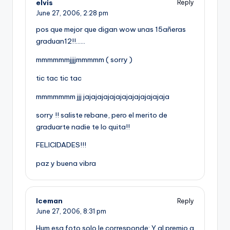
elvis
Reply
June 27, 2006,
2:28 pm
pos que mejor que digan wow unas 15añeras
graduan12!!……
mmmmmmjjjjmmmmm ( sorry )
tic tac tic tac
mmmmmmm jjj jajajajajajajajajajajajajaja
sorry !! saliste rebane, pero el merito de
graduarte nadie te lo quita!!
FELICIDADES!!!
paz y buena vibra
Iceman
Reply
June 27, 2006,
8:31 pm
Hum esa foto solo le corresponde: Y al premio a