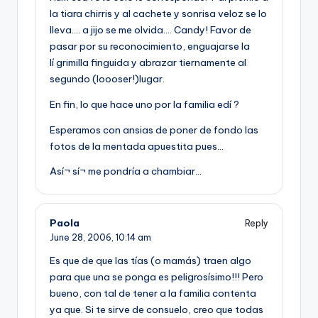
la tiara chirris y al cachete y sonrisa veloz se lo
lleva…. a jijo se me olvida…. Candy! Favor de
pasar por su reconocimiento, enguajarse la
lí grimilla finguida y abrazar tiernamente al
segundo (loooser!)lugar.
En fin, lo que hace uno por la familia edí ?
Esperamos con ansias de poner de fondo las
fotos de la mentada apuestita pues…
Así¬ sí¬ me pondrí­a a chambiar…
Paola
Reply
June 28, 2006,
10:14 am
Es que de que las tí­as (o mamás) traen algo
para que una se ponga es peligrosí­simo!!! Pero
bueno, con tal de tener a la familia contenta
ya que. Si te sirve de consuelo, creo que todas