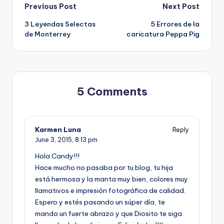
Post
Previous Post
Next Post
3 Leyendas Selectas
5 Errores de la
navigation
de Monterrey
caricatura Peppa Pig
5 Comments
Karmen Luna
Reply
June 3, 2015,
8:13 pm
Hola Candy!!!
Hace mucho no pasaba por tu blog, tu hija
está hermosa y la manta muy bien, colores muy
llamativos e impresión fotográfica de calidad.
Espero y estés pasando un súper día, te
mando un fuerte abrazo y que Diosito te siga