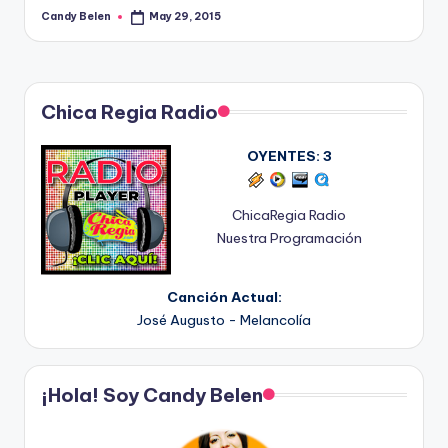
Candy Belen
May 29, 2015
Posted
by
Chica Regia Radio
OYENTES:
3
ChicaRegia Radio
Nuestra Programación
Canción Actual:
José Augusto - Melancolía
¡Hola! Soy Candy Belen