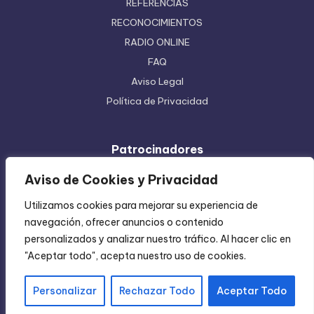
REFERENCIAS
RECONOCIMIENTOS
RADIO ONLINE
FAQ
Aviso Legal
Política de Privacidad
Patrocinadores
Ferretera Centenario de Monterrey
Aviso de Cookies y Privacidad
Etiquetas en Rollo
Utilizamos cookies para mejorar su experiencia de
Inyección de Plástico
navegación, ofrecer anuncios o contenido
Mundo Impreso
personalizados y analizar nuestro tráfico. Al hacer clic en
Directorio de Coatzintla
"Aceptar todo", acepta nuestro uso de cookies.
Personalizar
Rechazar Todo
Aceptar Todo
Copyright 2004-2026 —
Chica Regia
. All rights reserved.