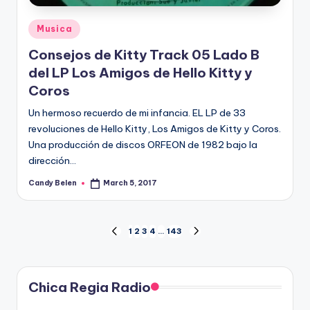
Posted
Musica
in
Consejos de Kitty Track 05 Lado B
del LP Los Amigos de Hello Kitty y
Coros
Un hermoso recuerdo de mi infancia. EL LP de 33
revoluciones de Hello Kitty, Los Amigos de Kitty y Coros.
Una producción de discos ORFEON de 1982 bajo la
dirección…
Candy Belen
March 5, 2017
Posted
by
Posts
1
2
3
4
…
143
PREVIOUS
NEXT
PAGE
PAGE
pagination
Chica Regia Radio