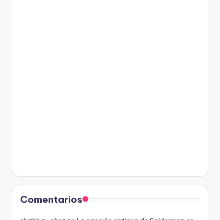
Comentarios