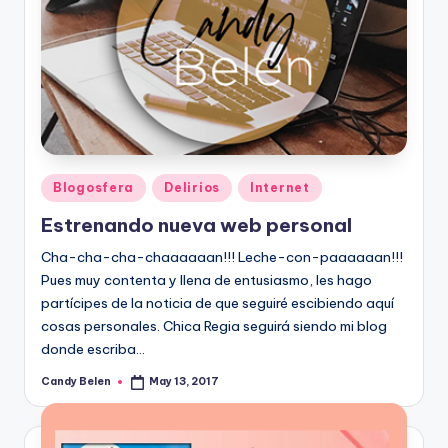
Posted
Blogosfera
Delirios
Internet
in
Estrenando nueva web personal
Cha-cha-cha-chaaaaaan!!! Leche-con-paaaaaan!!!
Pues muy contenta y llena de entusiasmo, les hago
partícipes de la noticia de que seguiré escibiendo aquí
cosas personales. Chica Regia seguirá siendo mi blog
donde escriba…
Candy Belen
May 13, 2017
Posted
by