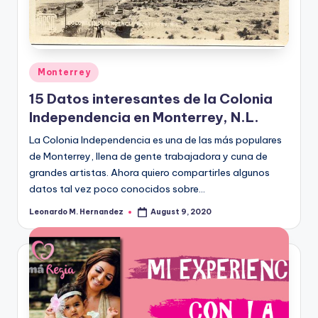
Posted
Monterrey
in
15 Datos interesantes de la Colonia
Independencia en Monterrey, N.L.
La Colonia Independencia es una de las más populares
de Monterrey, llena de gente trabajadora y cuna de
grandes artistas. Ahora quiero compartirles algunos
datos tal vez poco conocidos sobre…
Leonardo M. Hernandez
August 9, 2020
Posted
by