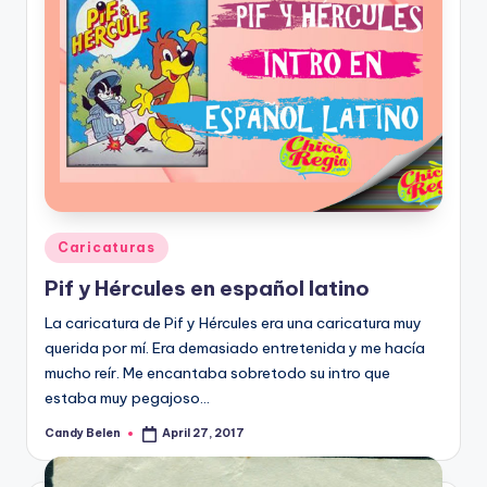
Posted
Caricaturas
in
Pif y Hércules en español latino
La caricatura de Pif y Hércules era una caricatura muy
querida por mí. Era demasiado entretenida y me hacía
mucho reír. Me encantaba sobretodo su intro que
estaba muy pegajoso…
Candy Belen
April 27, 2017
Posted
by