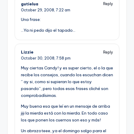
gutielua
Reply
October 29, 2008,
7:22 am
Una frase:
…Ya ni pedo dijo el tapado…
Lizzie
Reply
October 30, 2008,
7:58 pm
Muy ciertas Candy! y es super cierto, el o la que
recibe los consejos, cuando los escuchan dicen
” ay si, como si supieran lo que estoy
pasando”, pero todas esas frases cliché son
comprobadí­simas.
Muy buena esa que leí­ en un mensaje de arriba
jiji la mierda está con la mierda. En todo caso
los que ponen los cuernos son eso y más!
Un abrazoteee, ya el domingo salgo para el