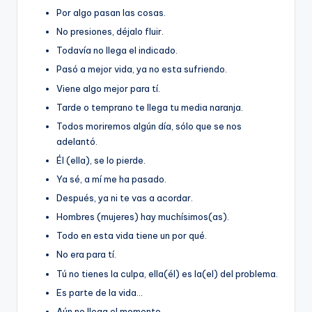
Por algo pasan las cosas.
No presiones, déjalo fluir.
Todaví­a no llega el indicado.
Pasó a mejor vida, ya no esta sufriendo.
Viene algo mejor para tí­.
Tarde o temprano te llega tu media naranja.
Todos moriremos algún dí­a, sólo que se nos
adelantó.
Él (ella), se lo pierde.
Ya sé, a mí­ me ha pasado.
Después, ya ni te vas a acordar.
Hombres (mujeres) hay muchí­simos(as).
Todo en esta vida tiene un por qué.
No era para tí­.
Tú no tienes la culpa, ella(él) es la(el) del problema.
Es parte de la vida…
Aún no llega el momento.