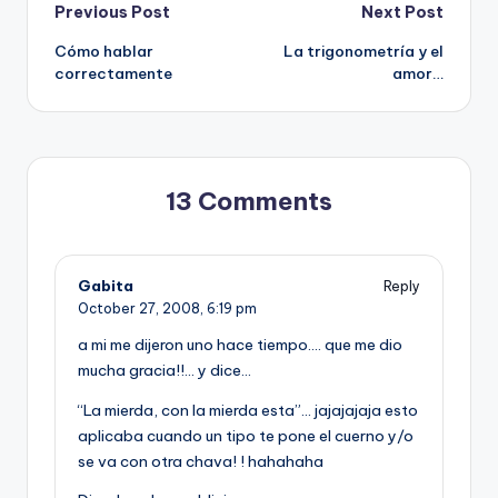
Post
Previous Post
Next Post
Cómo hablar
La trigonometrí­a y el
navigation
correctamente
amor…
13 Comments
Gabita
Reply
October 27, 2008,
6:19 pm
a mi me dijeron uno hace tiempo…. que me dio
mucha gracia!!… y dice…
“La mierda, con la mierda esta”… jajajajaja esto
aplicaba cuando un tipo te pone el cuerno y/o
se va con otra chava! ! hahahaha