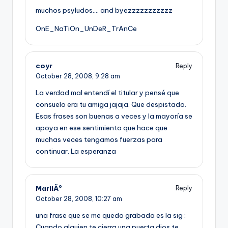
muchos psyludos…. and byezzzzzzzzzzz
OnE_NaTiOn_UnDeR_TrAnCe
coyr
Reply
October 28, 2008,
9:28 am
La verdad mal entendí­ el titular y pensé que
consuelo era tu amiga jajaja. Que despistado.
Esas frases son buenas a veces y la mayorí­a se
apoya en ese sentimiento que hace que
muchas veces tengamos fuerzas para
continuar. La esperanza
MarilÃº
Reply
October 28, 2008,
10:27 am
una frase que se me quedo grabada es la sig :
Cuando alguien te cierra una puerta dios te