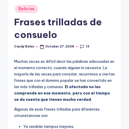
Posted
Delirios
in
Frases trilladas de
consuelo
13
Candy Belen
October 27, 2008
Posted
by
Muchas veces es difí­cil decir las palabras adecuadas en
el momento correcto, cuando alguien lo necesita. La
mayorí­a de las veces para consolar, recurrimos a ciertas
frases que con el dominio popular se han convertido en
las más trilladas y comunes.
El afectado no las
comprende en ese momento, pero con el tiempo
se da cuenta que tienen mucha verdad.
Algunas de esas frases trilladas para diferentes
circunstancias son:
Ya vendrán tiempos mejores.