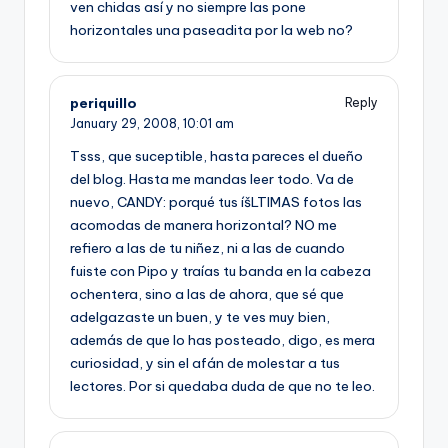
ven chidas así­ y no siempre las pone
horizontales una paseadita por la web no?
periquillo
Reply
January 29, 2008,
10:01 am
Tsss, que suceptible, hasta pareces el dueño
del blog. Hasta me mandas leer todo. Va de
nuevo, CANDY: porqué tus íšLTIMAS fotos las
acomodas de manera horizontal? NO me
refiero a las de tu niñez, ni a las de cuando
fuiste con Pipo y traí­as tu banda en la cabeza
ochentera, sino a las de ahora, que sé que
adelgazaste un buen, y te ves muy bien,
además de que lo has posteado, digo, es mera
curiosidad, y sin el afán de molestar a tus
lectores. Por si quedaba duda de que no te leo.