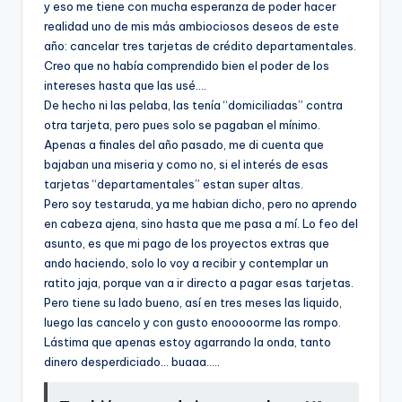
y eso me tiene con mucha esperanza de poder hacer
realidad uno de mis más ambiociosos deseos de este
año: cancelar tres tarjetas de crédito departamentales.
Creo que no habí­a comprendido bien el poder de los
intereses hasta que las usé….
De hecho ni las pelaba, las tení­a “domiciliadas” contra
otra tarjeta, pero pues solo se pagaban el mí­nimo.
Apenas a finales del año pasado, me di cuenta que
bajaban una miseria y como no, si el interés de esas
tarjetas “departamentales” estan super altas.
Pero soy testaruda, ya me habian dicho, pero no aprendo
en cabeza ajena, sino hasta que me pasa a mí­. Lo feo del
asunto, es que mi pago de los proyectos extras que
ando haciendo, solo lo voy a recibir y contemplar un
ratito jaja, porque van a ir directo a pagar esas tarjetas.
Pero tiene su lado bueno, así­ en tres meses las liquido,
luego las cancelo y con gusto enooooorme las rompo.
Lástima que apenas estoy agarrando la onda, tanto
dinero desperdiciado… buaaa…..