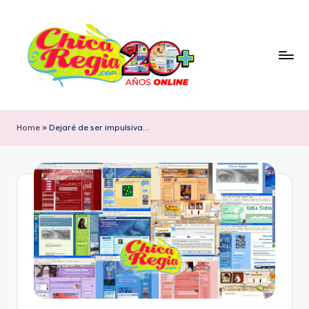
Skip
to
content
C
Blog
Personal
h
Home
»
Dejaré de ser impulsiva…
&
i
Cultura
Popular
c
con
a
Tendencia
R
Retro
e
g
i
a