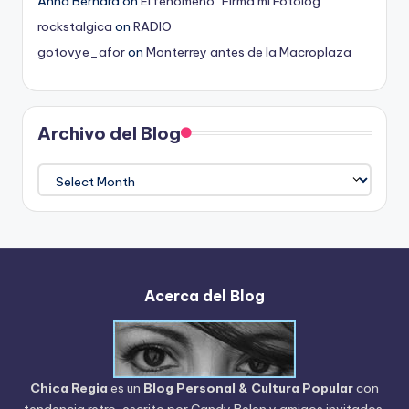
Anna Bernard
on
El fenómeno “Firma mi Fotolog”
rockstalgica
on
RADIO
gotovye_afor
on
Monterrey antes de la Macroplaza
Archivo del Blog
Archivo
del
Blog
Acerca del Blog
Chica Regia
es un
Blog Personal & Cultura Popular
con