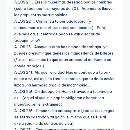
A LOS 21!…. Eres la mujer mas deseada por los hombres
(sobre todo por los mayores de 30)… Además te llueven
las propuestas matrimoniales…
A LOS 22!…. Comienza tu periodo laboral (y
curiosamente con él, tus crisis económicas)… Pero,
que mas da, si dentro de poco te van a sacar de
trabajar, o no?
A LOS 23!…Aunque aun no has dejado de trabajar, ya
puedes presumir que tienes las manos llenas de billetes
(!Total!, que importa que sean propiedad del Banco en
donde trabajas.)
A LOS 24!…Ah, que felicidad! Has encontrado a tu prí­
ncipe azul, así­ que no tarda la hora en que tu dedo anular
luzca una hermosa argolla de matrimonio…
A LOS 25!…Oh decepción! Has extraviado a tu prí­ncipe
azul (aquel al que sus papás obligaron a hacer una
maestrí­a…en el extranjero)
A LOS 26!…..Empiezas a preocuparte (todas tus amigas
se están casando y tu galán, el mismo que se fue al
extranjero no da señales de vida)
A LOS 27!…..Empiezas a despreocuparte, que importa si