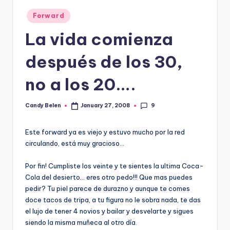
Posted
Forward
in
La vida comienza
después de los 30,
no a los 20….
9
Candy Belen
January 27, 2008
Posted
by
Este forward ya es viejo y estuvo mucho por la red
circulando, está muy gracioso…
Por fin! Cumpliste los veinte y te sientes la ultima Coca-
Cola del desierto… eres otro pedo!!! Que mas puedes
pedir? Tu piel parece de durazno y aunque te comes
doce tacos de tripa, a tu figura no le sobra nada, te das
el lujo de tener 4 novios y bailar y desvelarte y sigues
siendo la misma muñeca al otro dí­a.