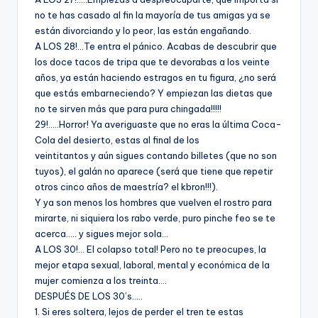
no te has casado al fin la mayorí­a de tus amigas ya se
están divorciando y lo peor, las están engañando.
A LOS 28!…Te entra el pánico. Acabas de descubrir que
los doce tacos de tripa que te devorabas a los veinte
años, ya están haciendo estragos en tu figura, ¿no será
que estás embarneciendo? Y empiezan las dietas que
no te sirven más que para pura chingada!!!!!
29!…..Horror! Ya averiguaste que no eras la última Coca-
Cola del desierto, estas al final de los
veintitantos y aún sigues contando billetes (que no son
tuyos), el galán no aparece (será que tiene que repetir
otros cinco años de maestrí­a? el kbron!!!).
Y ya son menos los hombres que vuelven el rostro para
mirarte, ni siquiera los rabo verde, puro pinche feo se te
acerca….. y sigues mejor sola…
A LOS 30!… El colapso total! Pero no te preocupes, la
mejor etapa sexual, laboral, mental y económica de la
mujer comienza a los treinta….
DESPUÉS DE LOS 30’s…..
1. Si eres soltera, lejos de perder el tren te estas