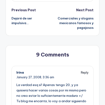
Post
Previous Post
Next Post
Dejaré de ser
Comerciales y slogans
navigation
impulsiva…
mexicanos famosos y
pegajosos
9 Comments
Irina
Reply
January 27, 2008,
3:36 am
La verdad esq sí­! Apenas tengo 20, y ya
quisiera hacer varias cosas por mi misma pero
no creo estar lo suficientemente madura =/
Tu blog me encanta, lo voy a andar siguiendo