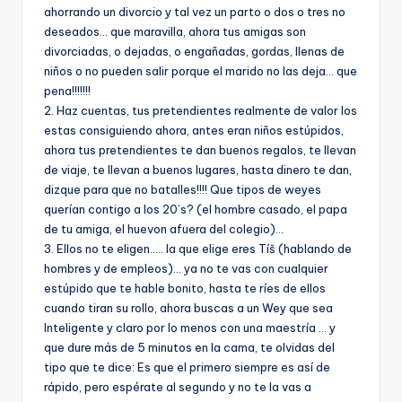
ahorrando un divorcio y tal vez un parto o dos o tres no
deseados… que maravilla, ahora tus amigas son
divorciadas, o dejadas, o engañadas, gordas, llenas de
niños o no pueden salir porque el marido no las deja… que
pena!!!!!!!
2. Haz cuentas, tus pretendientes realmente de valor los
estas consiguiendo ahora, antes eran niños estúpidos,
ahora tus pretendientes te dan buenos regalos, te llevan
de viaje, te llevan a buenos lugares, hasta dinero te dan,
dizque para que no batalles!!!! Que tipos de weyes
querí­an contigo a los 20’s? (el hombre casado, el papa
de tu amiga, el huevon afuera del colegio)…
3. Ellos no te eligen….. la que elige eres Tíš (hablando de
hombres y de empleos)… ya no te vas con cualquier
estúpido que te hable bonito, hasta te rí­es de ellos
cuando tiran su rollo, ahora buscas a un Wey que sea
Inteligente y claro por lo menos con una maestrí­a … y
que dure más de 5 minutos en la cama, te olvidas del
tipo que te dice: Es que el primero siempre es así­ de
rápido, pero espérate al segundo y no te la vas a