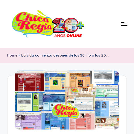
Skip
to
content
C
Blog
Personal
h
Home
»
La vida comienza después de los 30, no a los 20….
&
i
Cultura
Popular
c
con
a
Tendencia
R
Retro
e
g
i
a