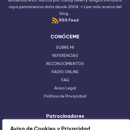
tendencia retro, escrito por
Candy Belen
y amigos invitados,
cuya permanencia data desde 2004.
» Leer más acerca del
blog...
RSS Feed
CONÓCEME
SOBRE MI
REFERENCIAS
RECONOCIMIENTOS
RADIO ONLINE
FAQ
Aviso Legal
Política de Privacidad
Patrocinadores
Ferretera Centenario de Monterrey
Aviso de Cookies y Privacidad