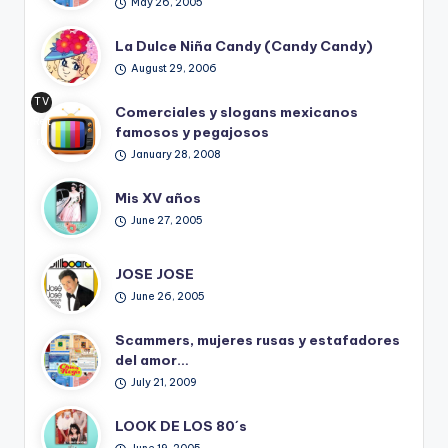
May 26, 2005
La Dulce Niña Candy (Candy Candy)
August 29, 2006
TV
Comerciales y slogans mexicanos
Ret
famosos y pegajosos
ro
January 28, 2008
Mis XV años
June 27, 2005
JOSE JOSE
June 26, 2005
Scammers, mujeres rusas y estafadores
del amor…
July 21, 2009
LOOK DE LOS 80´s