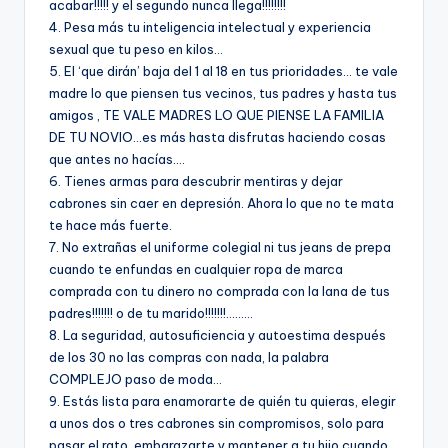
acabar!!!!! y el segundo nunca llega!!!!!!!!
4. Pesa más tu inteligencia intelectual y experiencia
sexual que tu peso en kilos…
5. El ‘que dirán’ baja del 1 al 18 en tus prioridades… te vale
madre lo que piensen tus vecinos, tus padres y hasta tus
amigos , TE VALE MADRES LO QUE PIENSE LA FAMILIA
DE TU NOVIO…es más hasta disfrutas haciendo cosas
que antes no hací­as….
6. Tienes armas para descubrir mentiras y dejar
cabrones sin caer en depresión. Ahora lo que no te mata
te hace más fuerte.
7. No extrañas el uniforme colegial ni tus jeans de prepa
cuando te enfundas en cualquier ropa de marca
comprada con tu dinero no comprada con la lana de tus
padres!!!!!!! o de tu marido!!!!!!!………
8. La seguridad, autosuficiencia y autoestima después
de los 30 no las compras con nada, la palabra
COMPLEJO paso de moda…
9. Estás lista para enamorarte de quién tu quieras, elegir
a unos dos o tres cabrones sin compromisos, solo para
pasar el rato, embarazarte y mantener a tu hijo cuando