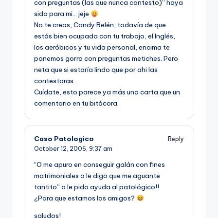
con preguntas (las que nunca contesto)” haya
sido para mi… jeje
No te creas, Candy Belén, todaví­a de que
estás bien ocupada con tu trabajo, el Inglés,
los aeróbicos y tu vida personal, encima te
ponemos gorro con preguntas metiches. Pero
neta que si estarí­a lindo que por ahi las
contestaras.
Cuí­date, esto parece ya más una carta que un
comentario en tu bitácora.
Caso Patologico
Reply
October 12, 2006,
9:37 am
“O me apuro en conseguir galán con fines
matrimoniales o le digo que me aguante
tantito” o le pido ayuda al patológico!!
¿Para que estamos los amigos?
saludos!