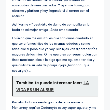
novedades de nuestras vidas. Y ayer me llamó, para
citarme y platicar y hoy llegando vi el correo con el
notición.
¡Ay! “ya me ví­” vestidita de dama de compañí­a en la
boda de mi mejor amiga. ¡Ando emocionada!
Lo único que me awuita, es que habí­amos quedado en
que tendrí­amos hijos de las mismas edades y se me
hace que al paso que yo voy, sus hijos van a parecer tí­os
mayores de los mí­os. O me apuro en conseguir galán con
fines matrimoniales o le digo que me aguante tantito y
que disfrute su vida de pareja jajaja (buaaaaa…que
nostalgia)….
También te puede interesar leer:
LA
VIDA ES UN ALBUR
Por otro lado, ya siento ganas de regresarme a
Monterrey, aquí­ en Cadereyta estoy super agusto, y me