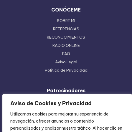
CONÓCEME
SOBRE MI
REFERENCIAS
RECONOCIMIENTOS
RADIO ONLINE
FAQ
Aviso Legal
Política de Privacidad
Patrocinadores
Ferretera Centenario de Monterrey
Aviso de Cookies y Privacidad
Etiquetas en Rollo
Utilizamos cookies para mejorar su experiencia de
Inyección de Plástico
navegación, ofrecer anuncios o contenido
Mundo Impreso
personalizados y analizar nuestro tráfico. Al hacer clic en
Directorio de Coatzintla