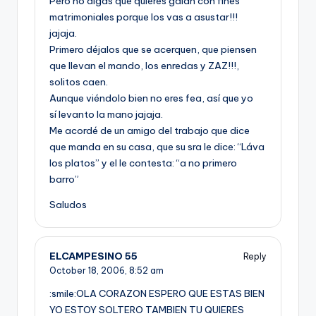
Pero no digas que quieres galán con fines
matrimoniales porque los vas a asustar!!!
jajaja.
Primero déjalos que se acerquen, que piensen
que llevan el mando, los enredas y ZAZ!!!,
solitos caen.
Aunque viéndolo bien no eres fea, así­ que yo
sí­ levanto la mano jajaja.
Me acordé de un amigo del trabajo que dice
que manda en su casa, que su sra le dice: “Láva
los platos” y el le contesta: “a no primero
barro”
Saludos
ELCAMPESINO 55
Reply
October 18, 2006,
8:52 am
:smile:OLA CORAZON ESPERO QUE ESTAS BIEN
YO ESTOY SOLTERO TAMBIEN TU QUIERES