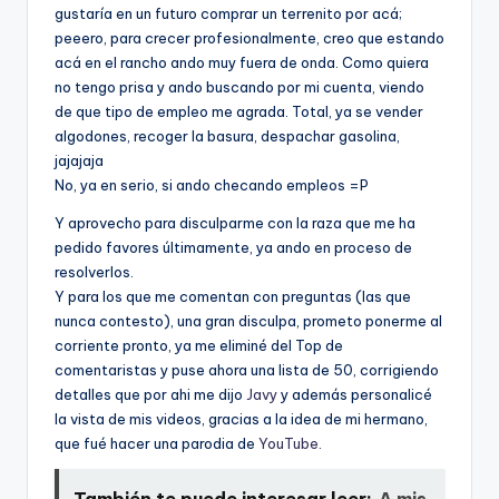
gustarí­a en un futuro comprar un terrenito por acá;
peeero, para crecer profesionalmente, creo que estando
acá en el rancho ando muy fuera de onda. Como quiera
no tengo prisa y ando buscando por mi cuenta, viendo
de que tipo de empleo me agrada. Total, ya se vender
algodones, recoger la basura, despachar gasolina,
jajajaja
No, ya en serio, si ando checando empleos =P
Y aprovecho para disculparme con la raza que me ha
pedido favores últimamente, ya ando en proceso de
resolverlos.
Y para los que me comentan con preguntas (las que
nunca contesto), una gran disculpa, prometo ponerme al
corriente pronto, ya me eliminé del Top de
comentaristas y puse ahora una lista de 50, corrigiendo
detalles que por ahi me dijo
Javy
y además personalicé
la vista de mis videos, gracias a la idea de mi hermano,
que fué hacer una parodia de
YouTube
.
También te puede interesar leer:
A mis