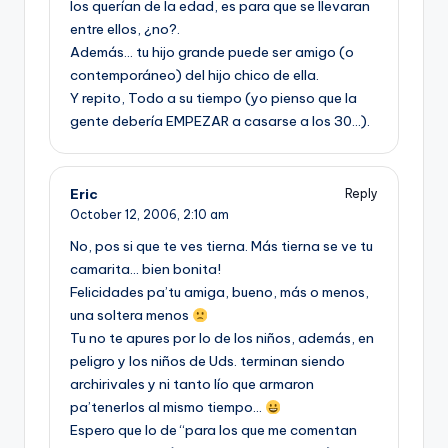
los querí­an de la edad, es para que se llevaran
entre ellos, ¿no?.
Además… tu hijo grande puede ser amigo (o
contemporáneo) del hijo chico de ella.
Y repito, Todo a su tiempo (yo pienso que la
gente deberí­a EMPEZAR a casarse a los 30…).
Eric
Reply
October 12, 2006,
2:10 am
No, pos si que te ves tierna. Más tierna se ve tu
camarita… bien bonita!
Felicidades pa’tu amiga, bueno, más o menos,
una soltera menos
Tu no te apures por lo de los niños, además, en
peligro y los niños de Uds. terminan siendo
archirivales y ni tanto lí­o que armaron
pa’tenerlos al mismo tiempo…
Espero que lo de “para los que me comentan