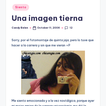
Posted
Siento
in
Una imagen tierna
12
Candy Belen
October 11, 2006
Posted
by
Sorry, por el fotomontaje de quinta jaja, pero lo tuve que
hacer a la carrera y sin que me vieran =P
Me siento emocionada y a la vez nostálgica, porque ayer
mi mejor amiga de la carrera universitaria, me dió la