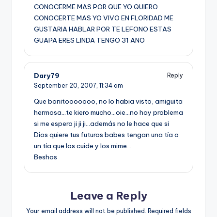
CONOCERME MAS POR QUE YO QUIERO
CONOCERTE MAS YO VIVO EN FLORIDAD ME
GUSTARIA HABLAR POR TE LEFONO ESTAS
GUAPA ERES LINDA TENGO 31 ANO
Dary79
Reply
September 20, 2007,
11:34 am
Que bonitooooooo, no lo habia visto, amiguita
hermosa…te kiero mucho…oie…no hay problema
si me espero ji ji ji…además no le hace que si
Dios quiere tus futuros babes tengan una tí­a o
un tí­a que los cuide y los mime…
Beshos
Leave a Reply
Your email address will not be published.
Required fields