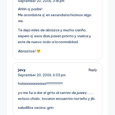
September 20, 2006,
3:18 pm
Ahhh q’ padre!
Me acordaste q’ en secundaria hicimos algo
asi.
Te dejo miles de abrazos y mucho cariño,
espero q’ esos dias pasen pronto y vuelva y
este de nuevo todo a la normalidad.
Abrazitos!
javy
Reply
September 20, 2006,
6:03 pm
holaaaaaaaaaa!!!!!!!!!!!!!!!!
yo me fui a dar el grito al centro de juarez………
estuvo chido, tocaron encuentro norteño y jlb.
saludillos vecina.:grin: