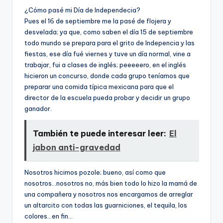
¿Cómo pasé mi Dí­a de Independecia?
Pues el 16 de septiembre me la pasé de flojera y
desvelada; ya que, como saben el dí­a 15 de septiembre
todo mundo se prepara para el grito de Indepencia y las
fiestas, ese dí­a fué viernes y tuve un dí­a normal, vine a
trabajar, fui a clases de inglés; peeeeero, en el inglés
hicieron un concurso, donde cada grupo tení­amos que
preparar una comida tí­pica mexicana para que el
director de la escuela pueda probar y decidir un grupo
ganador.
También te puede interesar leer:
El
jabon anti-gravedad
Nosotros hicimos pozole; bueno, así­ como que
nosotros…nosotros no, más bien todo lo hizo la mamá de
una compañera y nosotros nos encargamos de arreglar
un altarcito con todas las guarniciones, el tequila, los
colores…en fin…