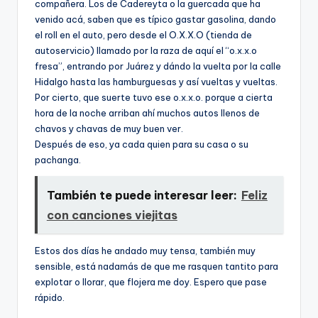
compañera. Los de Cadereyta o la guercada que ha
venido acá, saben que es tí­pico gastar gasolina, dando
el roll en el auto, pero desde el O.X.X.O (tienda de
autoservicio) llamado por la raza de aquí­ el “o.x.x.o
fresa”, entrando por Juárez y dándo la vuelta por la calle
Hidalgo hasta las hamburguesas y así­ vueltas y vueltas.
Por cierto, que suerte tuvo ese o.x.x.o. porque a cierta
hora de la noche arriban ahí­ muchos autos llenos de
chavos y chavas de muy buen ver.
Después de eso, ya cada quien para su casa o su
pachanga.
También te puede interesar leer:
Feliz
con canciones viejitas
Estos dos dí­as he andado muy tensa, también muy
sensible, está nadamás de que me rasquen tantito para
explotar o llorar, que flojera me doy. Espero que pase
rápido.