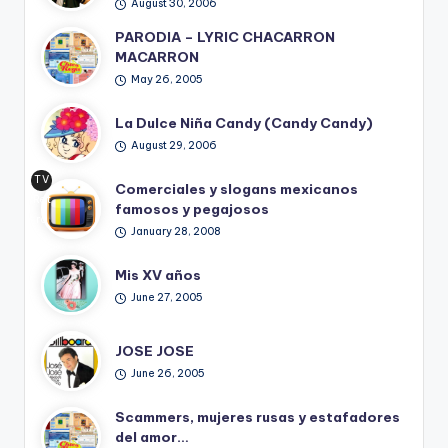
August 30, 2006
PARODIA – LYRIC CHACARRON
MACARRON
May 26, 2005
La Dulce Niña Candy (Candy Candy)
August 29, 2006
TV
Comerciales y slogans mexicanos
Ret
famosos y pegajosos
ro
January 28, 2008
Mis XV años
June 27, 2005
JOSE JOSE
June 26, 2005
Scammers, mujeres rusas y estafadores
del amor…