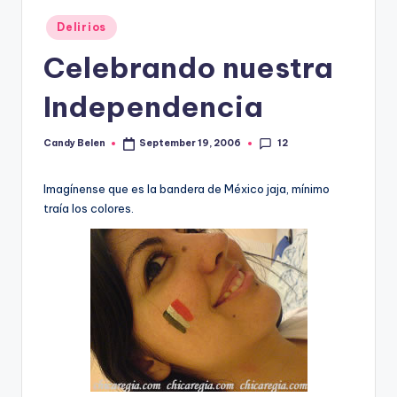
Posted
Delirios
in
Celebrando nuestra
Independencia
12
Candy Belen
September 19, 2006
Posted
by
Imagí­nense que es la bandera de México jaja, mí­nimo
traí­a los colores.