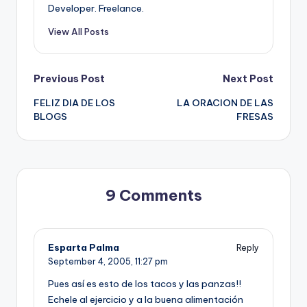
Developer. Freelance.
View All Posts
Post
Previous Post
Next Post
FELIZ DIA DE LOS
LA ORACION DE LAS
navigation
BLOGS
FRESAS
9 Comments
Esparta Palma
Reply
September 4, 2005,
11:27 pm
Pues así­ es esto de los tacos y las panzas!!
Echele al ejercicio y a la buena alimentación