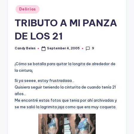
Posted
Delirios
in
TRIBUTO A MI PANZA
DE LOS 21
9
Candy Belen
September 4, 2005
Posted
by
¡Cómo se batalla para quitar la longita de alrededor de
la cintura¡
Si ya seeee, estoy frustradaaa…
Quisiera seguir teniendo la cinturita de cuando tení­a 21
años…
Me encontré estas fotos que tenia por ahí­ archivadas y
se me salió la lagrimita jaja como que era muy coqueta.