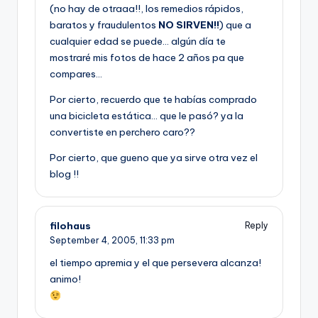
(no hay de otraaa!!, los remedios rápidos,
baratos y fraudulentos
NO SIRVEN!!
) que a
cualquier edad se puede… algún dí­a te
mostraré mis fotos de hace 2 años pa que
compares…
Por cierto, recuerdo que te habí­as comprado
una bicicleta estática… que le pasó? ya la
convertiste en perchero caro??
Por cierto, que gueno que ya sirve otra vez el
blog !!
filohaus
Reply
September 4, 2005,
11:33 pm
el tiempo apremia y el que persevera alcanza!
animo!