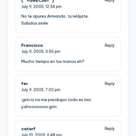
(¯`¤GRECIA¤´¯)
Reply
July 9, 2005,
12:34 pm
No te apures Armando, tu relájate.
Saludos:smile:
Francisco
Reply
July 9, 2005,
5:56 pm
Mucho tiempo en tus manos eh?
fer
Reply
July 9, 2005,
7:02 pm
:grin:io no me preokupo todo es mio
yahooooooo:grin:
catarf
Reply
July 10, 2005,
6:48 pm