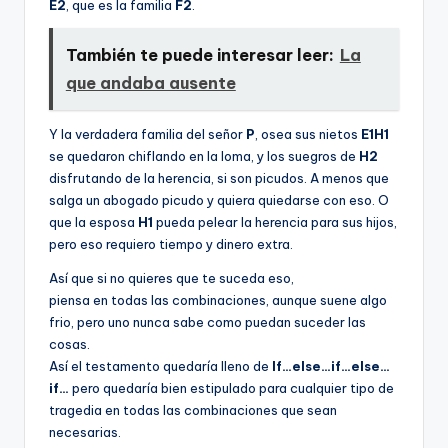
E2
, que es la familia
F2
.
También te puede interesar leer:
La
que andaba ausente
Y la verdadera familia del señor
P
, osea sus nietos
E1H1
se quedaron chiflando en la loma, y los suegros de
H2
disfrutando de la herencia, si son picudos. A menos que
salga un abogado picudo y quiera quiedarse con eso. O
que la esposa
H1
pueda pelear la herencia para sus hijos,
pero eso requiero tiempo y dinero extra.
Así­ que si no quieres que te suceda eso,
piensa en todas las combinaciones, aunque suene algo
frio, pero uno nunca sabe como puedan suceder las
cosas.
Así­ el testamento quedarí­a lleno de
If…else…if…else…
if…
pero quedarí­a bien estipulado para cualquier tipo de
tragedia en todas las combinaciones que sean
necesarias.