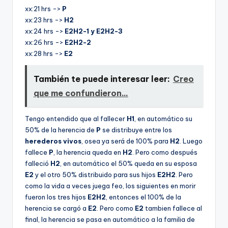
xx:21 hrs ->
P
xx:23 hrs ->
H2
xx:24 hrs ->
E2H2-1 y E2H2-3
xx:26 hrs ->
E2H2-2
xx:28 hrs ->
E2
También te puede interesar leer:
Creo
que me confundieron...
Tengo entendido que al fallecer
H1
, en automático su
50% de la herencia de
P
se distribuye entre los
herederos vivos
, osea ya será de 100% para
H2
. Luego
fallece
P
, la herencia queda en
H2
. Pero como después
falleció
H2
, en automático el 50% queda en su esposa
E2
y el otro 50% distribuido para sus hijos
E2H2
. Pero
como la vida a veces juega feo, los siguientes en morir
fueron los tres hijos
E2H2
, entonces el 100% de la
herencia se cargó a
E2
. Pero como
E2
tambien fallece al
final, la herencia se pasa en automático a la familia de