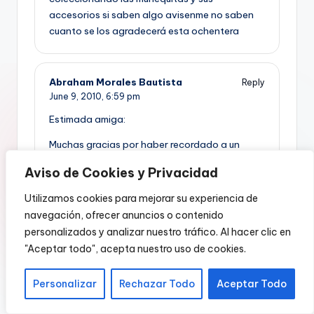
accesorios si saben algo avisenme no saben
cuanto se los agradecerá esta ochentera
Abraham Morales Bautista
Reply
June 9, 2010,
6:59 pm
Estimada amiga:
Muchas gracias por haber recordado a un
servidor esta epoca inolvidable de los juguetes
Aviso de Cookies y Privacidad
que fueron de los mas conocidos durante la
epoca de los 70 y los 80 en Mexico.
Utilizamos cookies para mejorar su experiencia de
navegación, ofrecer anuncios o contenido
LiLi LEDY dejo de producir su afamada linea
personalizados y analizar nuestro tráfico. Al hacer clic en
poco tiempo previo a la navidad de 1985,
"Aceptar todo", acepta nuestro uso de cookies.
porque su propietario la declaro fiscalmente en
quiebra. Lo mismo le ocurrio a Juguetes
Plastimarx,otra cia. semejante a la Ledy que
Personalizar
Rechazar Todo
Aceptar Todo
tenia, entre varios productos, la licencia