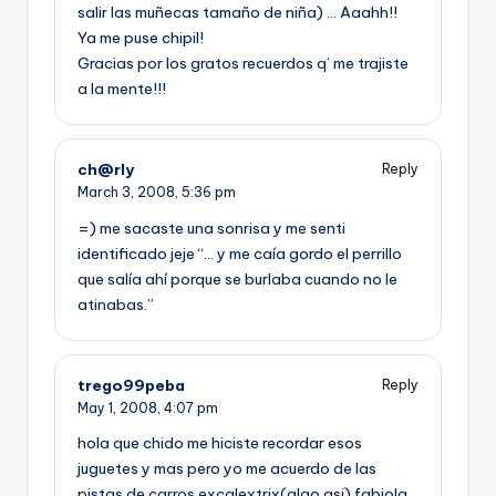
salir las muñecas tamaño de niña) … Aaahh!!
Ya me puse chipil!
Gracias por los gratos recuerdos q’ me trajiste
a la mente!!!
ch@rly
Reply
March 3, 2008,
5:36 pm
=) me sacaste una sonrisa y me senti
identificado jeje “… y me caí­a gordo el perrillo
que salí­a ahí­ porque se burlaba cuando no le
atinabas.”
trego99peba
Reply
May 1, 2008,
4:07 pm
hola que chido me hiciste recordar esos
juguetes y mas pero yo me acuerdo de las
pistas de carros excalextrix(algo asi) fabiola