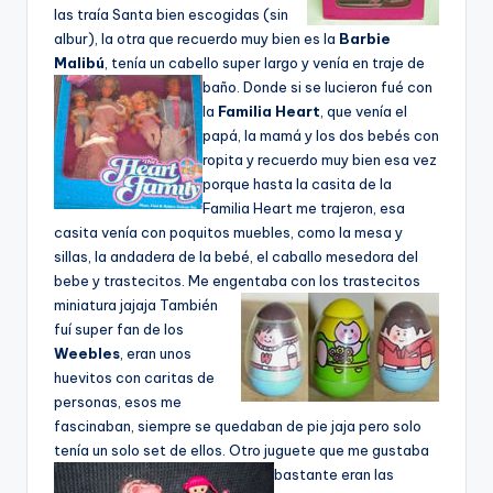
las traí­a Santa bien escogidas (sin
albur), la otra que recuerdo muy bien es la
Barbie
Malibú
, tení­a un cabello super largo y vení­a en traje de
baño.
Donde si se lucieron fué con
la
Familia Heart
, que vení­a el
papá, la mamá y los dos bebés con
ropita y recuerdo muy bien esa vez
porque hasta la casita de la
Familia Heart me trajeron, esa
casita vení­a con poquitos muebles, como la mesa y
sillas, la andadera de la bebé, el caballo mesedora del
bebe y trastecitos. Me engentaba con los trastecitos
miniatura jajaja
También
fuí­ super fan de los
Weebles
, eran unos
huevitos con caritas de
personas, esos me
fascinaban, siempre se quedaban de pie jaja pero solo
tení­a un solo set de ellos.
Otro juguete que me gustaba
bastante eran las