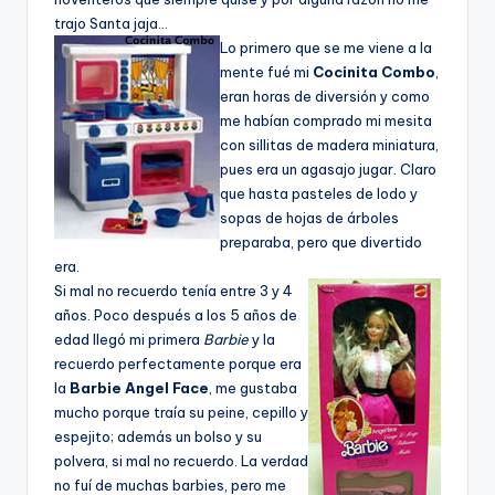
trajo Santa jaja…
Lo primero que se me viene a la
mente fué mi
Cocinita Combo
,
eran horas de diversión y como
me habí­an comprado mi mesita
con sillitas de madera miniatura,
pues era un agasajo jugar. Claro
que hasta pasteles de lodo y
sopas de hojas de árboles
preparaba, pero que divertido
era.
Si mal no recuerdo tení­a entre 3 y 4
años. Poco después a los 5 años de
edad llegó mi primera
Barbie
y la
recuerdo perfectamente porque era
la
Barbie Angel Face
, me gustaba
mucho porque traí­a su peine, cepillo y
espejito; además un bolso y su
polvera, si mal no recuerdo. La verdad
no fuí­ de muchas barbies, pero me