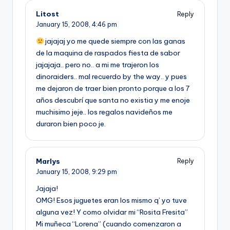
Litost
Reply
January 15, 2008,
4:46 pm
jajajaj yo me quede siempre con las ganas
de la maquina de raspados fiesta de sabor
jajajaja.. pero no.. a mi me trajeron los
dinoraiders.. mal recuerdo by the way.. y pues
me dejaron de traer bien pronto porque a los 7
años descubrí­ que santa no existia y me enoje
muchisimo jeje.. los regalos navideños me
duraron bien poco je.
Marlys
Reply
January 15, 2008,
9:29 pm
Jajaja!
OMG! Esos juguetes eran los mismo q’ yo tuve
alguna vez! Y como olvidar mi “Rosita Fresita”
Mi muñeca “Lorena” (cuando comenzaron a