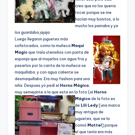
creo que no los queria
tocar porque se me
hací­an muy bonitos, a lo
mucho los peinaba y ya
los guardaba jajaja
Luego llegaron juguetes más
sofisticados, como la muñeca
Maqui
Magic
que traí­a utensilios con punta de
esponja que al mojarlos con agua fria y
pasarlos por la carita de la muñeca se
maquillaba, y con agua caliente se
desmaquillaba. Era muy fashion para una
niña. Despues yo pedí­ el
Horno Mágico
,
muy semejante a la que esta en la foto
(el
Horno
Mágico
de la foto es
de
Lili Ledy
[una marca
muy antigua de
juguetes, que se la
comió
Mattel
] porque
el que tení­a era más