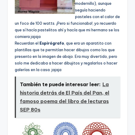
modernillo), aunque
seguí­a haciendo
pasteles con el calor de
un foco de 100 watts. ¡Pero si funcionaba!, yo recuerdo
que sí­ hací­a pastelitos ahí­ y hací­a que mi hermano se los
comiera jajaja
Recuerdan el
Espirógrafo
, que era un aparatito con
plantillas que te permití­an hacer dibujos como los que
presento en la imagen de abajo. Era muy divertido, pero
solo me dedicaba a hacer dibujitos y regalarlos o hacer
galerí­as en la casa. jajaja
También te puede interesar leer:
La
historia detrás de El País del Pan, el
famoso poema del libro de lecturas
SEP 80s