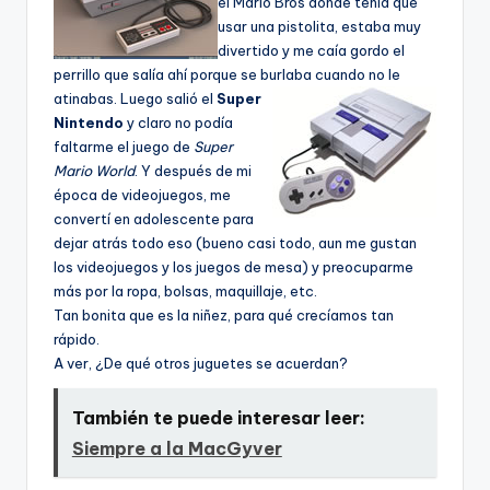
el Mario Bros donde tení­a que
usar una pistolita, estaba muy
divertido y me caí­a gordo el
perrillo que salí­a ahí­ porque se burlaba cuando no le
atinabas.
Luego salió el
Super
Nintendo
y claro no podí­a
faltarme el juego de
Super
Mario World
. Y después de mi
época de videojuegos, me
convertí­ en adolescente para
dejar atrás todo eso (bueno casi todo, aun me gustan
los videojuegos y los juegos de mesa) y preocuparme
más por la ropa, bolsas, maquillaje, etc.
Tan bonita que es la niñez, para qué crecí­amos tan
rápido.
A ver, ¿De qué otros juguetes se acuerdan?
También te puede interesar leer:
Siempre a la MacGyver