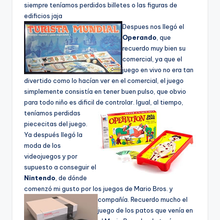
siempre tení­amos perdidos billetes o las figuras de
edificios jaja
Despues nos llegó el
Operando
, que
recuerdo muy bien su
comercial, ya que el
juego en vivo no era tan
divertido como lo hací­an ver en el comercial, el juego
simplemente consistí­a en tener buen pulso, que obvio
para todo niño es dificil de controlar.
Igual, al tiempo,
tení­amos perdidas
piececitas del juego.
Ya después llegó la
moda de los
videojuegos y por
supuesto a conseguir el
Nintendo
, de dónde
comenzó mi gusto por los juegos de Mario Bros. y
compañí­a.
Recuerdo mucho el
juego de los patos que vení­a en