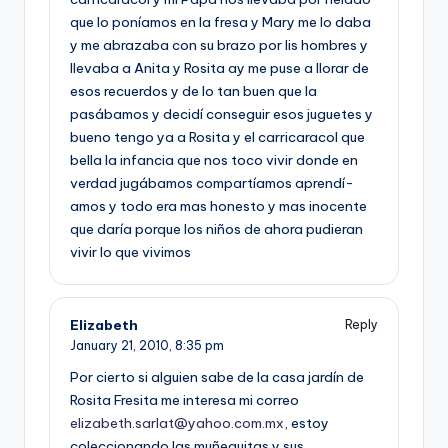
que lo poní­amos en la fresa y Mary me lo daba
y me abrazaba con su brazo por lis hombres y
llevaba a Anita y Rosita ay me puse a llorar de
esos recuerdos y de lo tan buen que la
pasábamos y decidí­ conseguir esos juguetes y
bueno tengo ya a Rosita y el carricaracol que
bella la infancia que nos toco vivir donde en
verdad jugábamos compartí­amos aprendí­
amos y todo era mas honesto y mas inocente
que darí­a porque los niños de ahora pudieran
vivir lo que vivimos
Elizabeth
Reply
January 21, 2010,
8:35 pm
Por cierto si alguien sabe de la casa jardí­n de
Rosita Fresita me interesa mi correo
elizabeth.sarlat@yahoo.com.mx
, estoy
coleccionando las muñequitas y sus