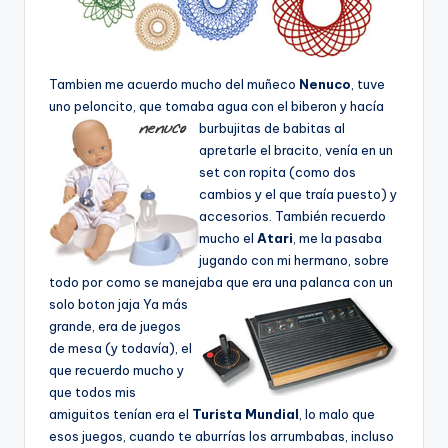
Tambien me acuerdo mucho del muñeco
Nenuco
, tuve
uno peloncito, que tomaba agua con el biberon y
hací­a
burbujitas de babitas al
apretarle el bracito, vení­a en un
set con ropita (como dos
cambios y el que traí­a puesto) y
accesorios. También recuerdo
mucho el
Atari
, me la pasaba
jugando con mi hermano, sobre
todo por como se manejaba que era una palanca con un
solo boton jaja
Ya más
grande, era de juegos
de mesa (y todaví­a), el
que recuerdo mucho y
que todos mis
amiguitos tení­an era el
Turista Mundial
, lo malo que
esos juegos, cuando te aburrí­as los arrumbabas, incluso