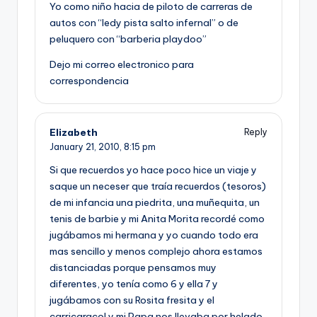
Yo como niño hacia de piloto de carreras de
autos con “ledy pista salto infernal” o de
peluquero con “barberia playdoo”
Dejo mi correo electronico para
correspondencia
Elizabeth
Reply
January 21, 2010,
8:15 pm
Si que recuerdos yo hace poco hice un viaje y
saque un neceser que traí­a recuerdos (tesoros)
de mi infancia una piedrita, una muñequita, un
tenis de barbie y mi Anita Morita recordé como
jugábamos mi hermana y yo cuando todo era
mas sencillo y menos complejo ahora estamos
distanciadas porque pensamos muy
diferentes, yo tení­a como 6 y ella 7 y
jugábamos con su Rosita fresita y el
carricaracol y mi Papa nos llevaba por helado