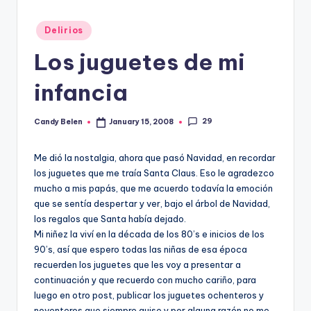
Posted
Delirios
in
Los juguetes de mi
infancia
29
Candy Belen
January 15, 2008
Posted
by
Me dió la nostalgia, ahora que pasó Navidad, en recordar
los juguetes que me traí­a Santa Claus. Eso le agradezco
mucho a mis papás, que me acuerdo todaví­a la emoción
que se sentí­a despertar y ver, bajo el árbol de Navidad,
los regalos que Santa habí­a dejado.
Mi niñez la viví­ en la década de los 80’s e inicios de los
90’s, así­ que espero todas las niñas de esa época
recuerden los juguetes que les voy a presentar a
continuación y que recuerdo con mucho cariño, para
luego en otro post, publicar los juguetes ochenteros y
noventeros que siempre quise y por alguna razón no me