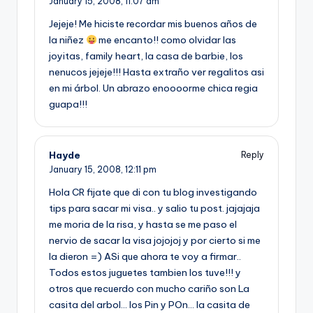
January 15, 2008,
11:07 am
Jejeje! Me hiciste recordar mis buenos años de
la niñez
me encanto!! como olvidar las
joyitas, family heart, la casa de barbie, los
nenucos jejeje!!! Hasta extraño ver regalitos asi
en mi árbol. Un abrazo enoooorme chica regia
guapa!!!
Hayde
Reply
January 15, 2008,
12:11 pm
Hola CR fijate que di con tu blog investigando
tips para sacar mi visa.. y salio tu post. jajajaja
me moria de la risa, y hasta se me paso el
nervio de sacar la visa jojojoj y por cierto si me
la dieron =) ASi que ahora te voy a firmar..
Todos estos juguetes tambien los tuve!!! y
otros que recuerdo con mucho cariño son La
casita del arbol… los Pin y POn… la casita de