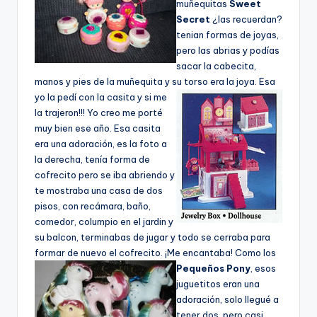
muñequitas
Sweet
Secret
¿las recuerdan?
tenian formas de joyas,
pero las abrias y podí­as
sacar la cabecita,
manos y pies de la muñequita y su torso era la joya.
Esa
yo la pedí­ con la casita y si me
la trajeron!!! Yo creo me porté
muy bien ese año. Esa casita
era una adoración, es la foto a
la derecha, tení­a forma de
cofrecito pero se iba abriendo y
te mostraba una casa de dos
pisos, con recámara, baño,
comedor, columpio en el jardin y
su balcon, terminabas de jugar y todo se cerraba para
formar de nuevo el cofrecito.
¡Me encantaba! Como los
Pequeños Pony
, esos
juguetitos eran una
adoración, solo llegué a
tener dos, pero casi