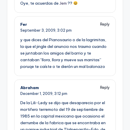
Oye, te acuerdas de
Jem
??
Fer
Reply
September 3, 2009,
3:02 pm
y que dices del Pianosaurio o de la lagrimitas,
la que el jingle del anuncio nos traumo cuando
se juntaban los amigos del barrio y te
cantaban “llora, llora y mueve sus manitas”
poruqe te caí­ste o te dierón un mal balonazo
Abraham
Reply
December 1, 2009,
3:12 pm
De la Lili-Ledy se dijo que desaparecio por el
mortifero terremoto del 19 de septiembre de
1985 en la capital mexicana que ocasiono el
derrumbe de la fabrica que se encontraba en
un parque industrial de Tlalnepantla-Edo. de