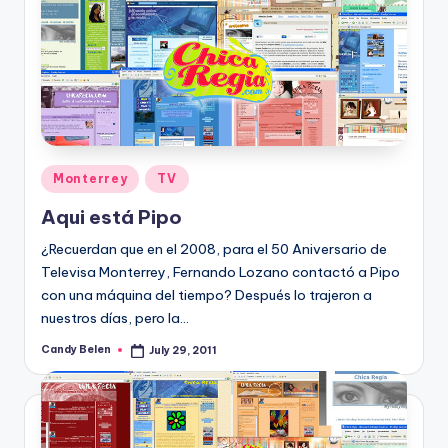
Posted
Monterrey
TV
in
Aqui está Pipo
¿Recuerdan que en el 2008, para el 50 Aniversario de
Televisa Monterrey, Fernando Lozano contactó a Pipo
con una máquina del tiempo? Después lo trajeron a
nuestros dí­as, pero la…
Candy Belen
July 29, 2011
Posted
by