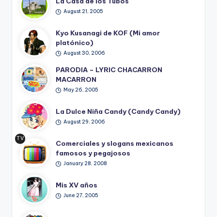
La Casa de los Tubos
August 21, 2005
Kyo Kusanagi de KOF (Mi amor
platónico)
August 30, 2006
PARODIA – LYRIC CHACARRON
MACARRON
May 26, 2005
La Dulce Niña Candy (Candy Candy)
August 29, 2006
TV
Comerciales y slogans mexicanos
Ret
famosos y pegajosos
ro
January 28, 2008
Mis XV años
June 27, 2005