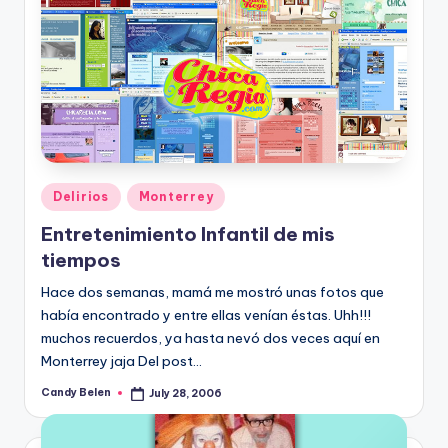
Posted
Delirios
Monterrey
in
Entretenimiento Infantil de mis
tiempos
Hace dos semanas, mamá me mostró unas fotos que
habí­a encontrado y entre ellas vení­an éstas. Uhh!!!
muchos recuerdos, ya hasta nevó dos veces aquí­ en
Monterrey jaja Del post…
Candy Belen
July 28, 2006
Posted
by