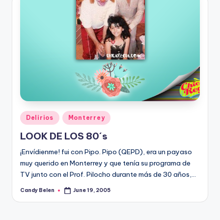
Posted
Delirios
Monterrey
in
LOOK DE LOS 80´s
¡Enví­dienme! fui con Pipo. Pipo (QEPD), era un payaso
muy querido en Monterrey y que tení­a su programa de
TV junto con el Prof. Pilocho durante más de 30 años,…
Candy Belen
June 19, 2005
Posted
by