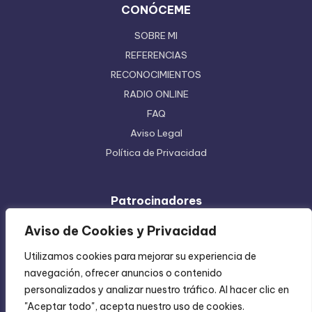
CONÓCEME
SOBRE MI
REFERENCIAS
RECONOCIMIENTOS
RADIO ONLINE
FAQ
Aviso Legal
Política de Privacidad
Patrocinadores
Ferretera Centenario de Monterrey
Aviso de Cookies y Privacidad
Etiquetas en Rollo
Utilizamos cookies para mejorar su experiencia de
Inyección de Plástico
navegación, ofrecer anuncios o contenido
Mundo Impreso
personalizados y analizar nuestro tráfico. Al hacer clic en
Directorio de Coatzintla
"Aceptar todo", acepta nuestro uso de cookies.