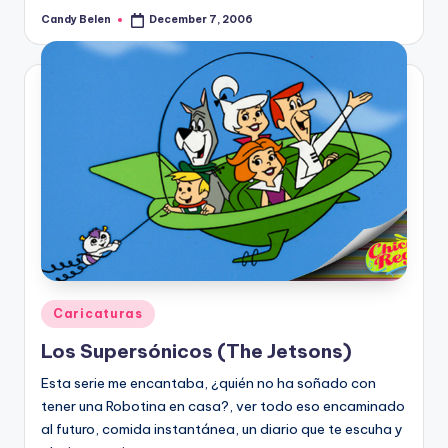
Candy Belen
December 7, 2006
Posted
by
Posted
Caricaturas
in
Los Supersónicos (The Jetsons)
Esta serie me encantaba, ¿quién no ha soñado con
tener una Robotina en casa?, ver todo eso encaminado
al futuro, comida instantánea, un diario que te escuha y