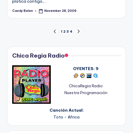
platica contigo,…
Candy Belen
November 28, 2006
Posted
by
Posts
1
2
3
4
PREVIOUS
NEXT
PAGE
PAGE
pagination
Chica Regia Radio
OYENTES:
9
ChicaRegia Radio
Nuestra Programación
Canción Actual:
Toto - Africa