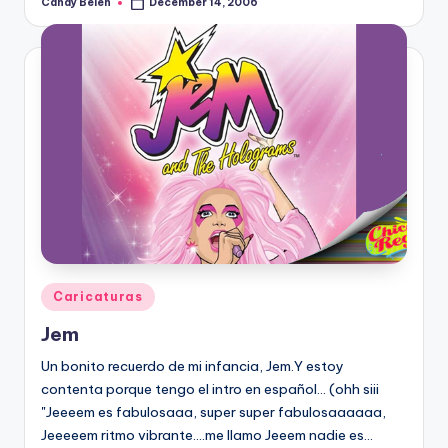
Candy Belen
December 14, 2006
Posted
by
Posted
Caricaturas
in
Jem
Un bonito recuerdo de mi infancia, Jem.Y estoy
contenta porque tengo el intro en español... (ohh siii
"Jeeeem es fabulosaaa, super super fabulosaaaaaa,
Jeeeeem ritmo vibrante....me llamo Jeeem nadie es…