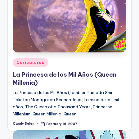
Posted
Caricaturas
in
La Princesa de los Mil Años (Queen
Millenia)
La Princesa de los Mil Años (también llamada Shin
Taketori Monogatari Sennen Jouo, La reina de los mil
años, The Queen of a Thousand Years, Princesse
Millenium, Queen Millenia, Queen…
Candy Belen
February 16, 2007
Posted
by