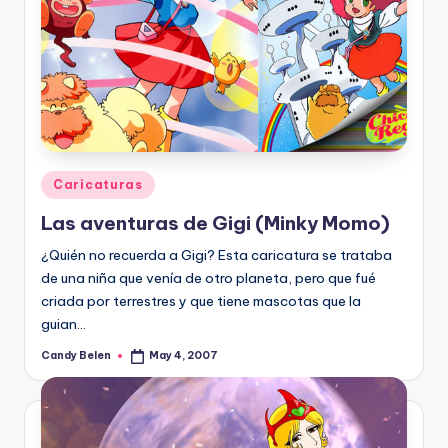
Posted
Caricaturas
in
Las aventuras de Gigi (Minky Momo)
¿Quién no recuerda a Gigi? Esta caricatura se trataba
de una niña que vení­a de otro planeta, pero que fué
criada por terrestres y que tiene mascotas que la
guian…
Candy Belen
May 4, 2007
Posted
by