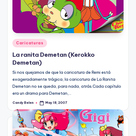
Posted
Caricaturas
in
La ranita Demetan (Kerokko
Demetan)
Si nos quejamos de que la caricatura de Remi está
exageradamente trágica, la caricatura de La Ranita
Demetan no se queda, para nada, atrás.Cada capí­tulo
era un drama para Demetan,…
Candy Belen
May 18, 2007
Posted
by