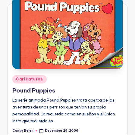
Posted
Caricaturas
in
Pound Puppies
La serie animada Pound Puppies trata acerca de las
aventuras de unos perritos que tenian su propia
personalidad. La recuerdo como en sueños y el único
intro que recuerdo es…
Candy Belen
December 29, 2006
Posted