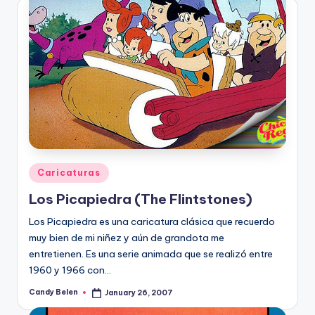
Posted
Caricaturas
in
Los Picapiedra (The Flintstones)
Los Picapiedra es una caricatura clásica que recuerdo
muy bien de mi niñez y aún de grandota me
entretienen. Es una serie animada que se realizó entre
1960 y 1966 con…
Candy Belen
January 26, 2007
Posted
by