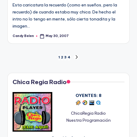
Esta caricatura la recuerdo (como en sueños, pero la
recuerdo) de cuando estaba muy chica. De hecho el
intro no lo tengo en mente, sólo cierta tonadita y la
imagen…
Candy Belen
May 30, 2007
Posted
by
Posts
1
2
3
4
NEXT
PAGE
pagination
Chica Regia Radio
OYENTES:
8
ChicaRegia Radio
Nuestra Programación