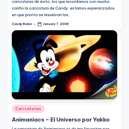
caricaturas de éxito, los que recordamos con mucho
cariño la caricatura de Candy, estamos esperanzados
en que pronto se resuelvan las…
Candy Belen
January 7, 2008
Posted
by
Posted
Caricaturas
in
Animaniacs – El Universo por Yakko
La caricatura de Animaniacs es de mis favoritas por