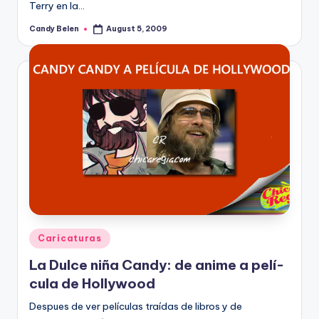
Terry en la…
Candy Belen
August 5, 2009
Posted
by
Posted
Caricaturas
in
La Dulce niña Candy: de anime a pelí­
cula de Hollywood
Despues de ver pelí­culas traí­das de libros y de