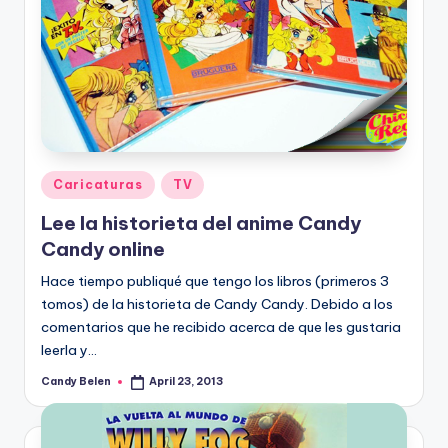
Posted
Caricaturas
TV
in
Lee la historieta del anime Candy
Candy online
Hace tiempo publiqué que tengo los libros (primeros 3
tomos) de la historieta de Candy Candy. Debido a los
comentarios que he recibido acerca de que les gustaria
leerla y…
Candy Belen
April 23, 2013
Posted
by