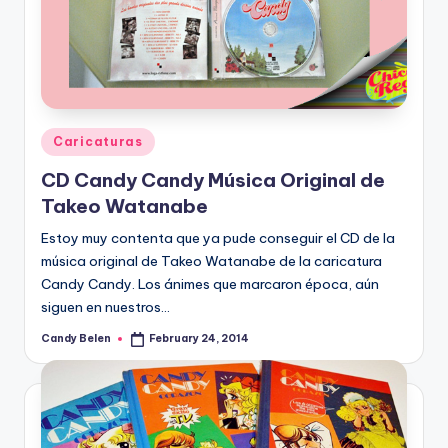
Posted
Caricaturas
in
CD Candy Candy Música Original de
Takeo Watanabe
Estoy muy contenta que ya pude conseguir el CD de la
música original de Takeo Watanabe de la caricatura
Candy Candy. Los ánimes que marcaron época, aún
siguen en nuestros…
Candy Belen
February 24, 2014
Posted
by