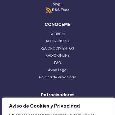
blog...
RSS Feed
CONÓCEME
SOBRE MI
REFERENCIAS
RECONOCIMIENTOS
RADIO ONLINE
FAQ
Aviso Legal
Política de Privacidad
Patrocinadores
Ferretera Centenario de Monterrey
Aviso de Cookies y Privacidad
Etiquetas en Rollo