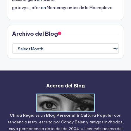
gotovye_afor
on
Monterrey antes de la Macroplaza
Archivo del Blog
Archivo
del
Blog
Acerca del Blog
Chica Regia
es un
Blog Personal & Cultura Popular
con
tendencia retro, escrito por
Candy Belen
y amigos invitados,
cuya permanencia data desde 2004.
» Leer más acerca del