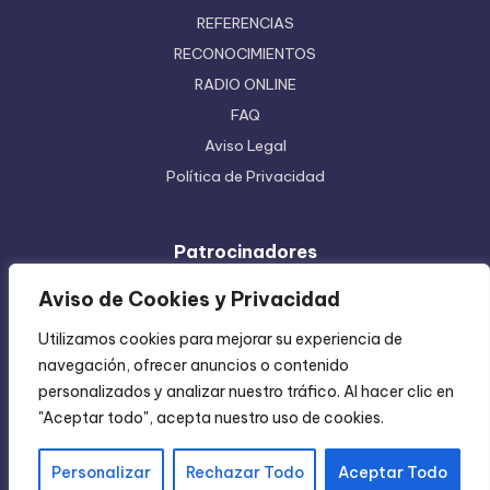
REFERENCIAS
RECONOCIMIENTOS
RADIO ONLINE
FAQ
Aviso Legal
Política de Privacidad
Patrocinadores
Ferretera Centenario de Monterrey
Aviso de Cookies y Privacidad
Etiquetas en Rollo
Utilizamos cookies para mejorar su experiencia de
Inyección de Plástico
navegación, ofrecer anuncios o contenido
Mundo Impreso
personalizados y analizar nuestro tráfico. Al hacer clic en
Directorio de Coatzintla
"Aceptar todo", acepta nuestro uso de cookies.
Personalizar
Rechazar Todo
Aceptar Todo
Copyright 2004-2026 —
Chica Regia
. All rights reserved.