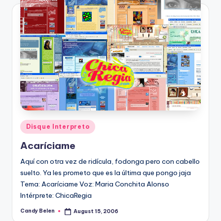
Posted
Disque Interpreto
in
Acarí­ciame
Aquí­ con otra vez de ridí­cula, fodonga pero con cabello
suelto. Ya les prometo que es la última que pongo jaja
Tema: Acarí­ciame Voz: Maria Conchita Alonso
Intérprete: ChicaRegia
Candy Belen
August 15, 2006
Posted
by