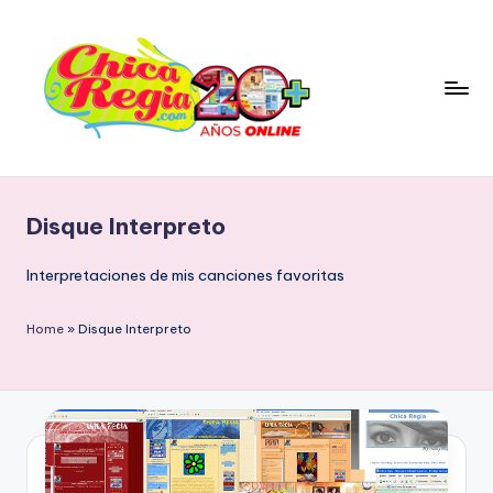
Skip
to
content
C
Blog
Personal
h
&
Disque Interpreto
i
Cultura
Popular
c
Interpretaciones de mis canciones favoritas
con
a
Tendencia
Home
»
Disque Interpreto
R
Retro
e
g
i
a