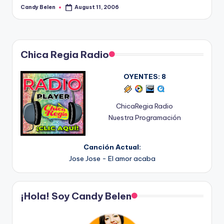
Candy Belen
August 11, 2006
Posted
by
Chica Regia Radio
OYENTES:
8
ChicaRegia Radio
Nuestra Programación
Canción Actual:
Jose Jose - El amor acaba
¡Hola! Soy Candy Belen