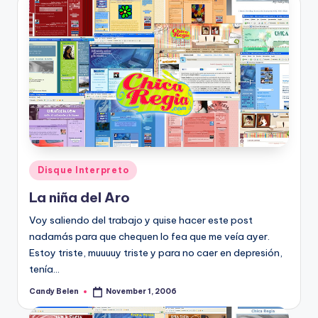
Posted
Disque Interpreto
in
La niña del Aro
Voy saliendo del trabajo y quise hacer este post
nadamás para que chequen lo fea que me veí­a ayer.
Estoy triste, muuuuy triste y para no caer en depresión,
tení­a…
Candy Belen
November 1, 2006
Posted
by