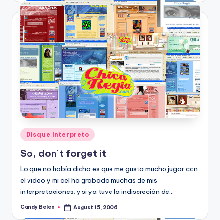
Posted
Disque Interpreto
in
So, don´t forget it
Lo que no habí­a dicho es que me gusta mucho jugar con
el video y mi cel ha grabado muchas de mis
interpretaciones; y si ya tuve la indiscreción de…
Candy Belen
August 15, 2006
Posted
by