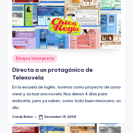
Posted
Disque Interpreto
in
Directa a un protagónico de
Telenovela
En la escuela de inglés, tuvimos como proyecto de curso
crear y actuar una novela. Nos dieron 4 dí­as para
realizarla, pero ya saben, como todo buen mexicano, un
dí­a…
Candy Belen
December 15, 2006
Posted
by