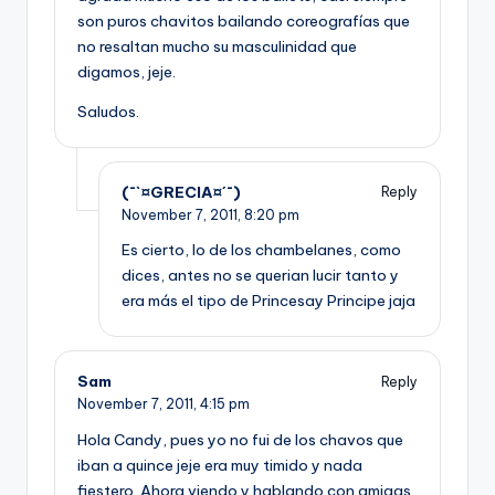
son puros chavitos bailando coreografías que
no resaltan mucho su masculinidad que
digamos, jeje.
Saludos.
(¯`¤GRECIA¤´¯)
Reply
November 7, 2011,
8:20 pm
Es cierto, lo de los chambelanes, como
dices, antes no se querian lucir tanto y
era más el tipo de Princesay Principe jaja
Sam
Reply
November 7, 2011,
4:15 pm
Hola Candy, pues yo no fui de los chavos que
iban a quince jeje era muy timido y nada
fiestero. Ahora viendo y hablando con amigas