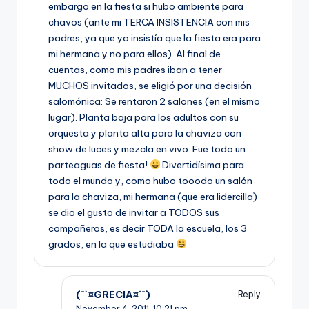
embargo en la fiesta si hubo ambiente para
chavos (ante mi TERCA INSISTENCIA con mis
padres, ya que yo insistía que la fiesta era para
mi hermana y no para ellos). Al final de
cuentas, como mis padres iban a tener
MUCHOS invitados, se eligió por una decisión
salomónica: Se rentaron 2 salones (en el mismo
lugar). Planta baja para los adultos con su
orquesta y planta alta para la chaviza con
show de luces y mezcla en vivo. Fue todo un
parteaguas de fiesta!
Divertidísima para
todo el mundo y, como hubo tooodo un salón
para la chaviza, mi hermana (que era lidercilla)
se dio el gusto de invitar a TODOS sus
compañeros, es decir TODA la escuela, los 3
grados, en la que estudiaba
(¯`¤GRECIA¤´¯)
Reply
November 4, 2011,
10:21 pm