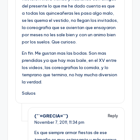
del presente lo que me he dado cuenta es que
a todas las quinceañeras les pasa algo malo,
se les quema el vestido, no llegan los invitados,
la coreografia que se avientan que ensayaron
por meses no les sale bien y con un animo bien
por los suelos. Que curioso.
En fin. Me gustan mas las bodas. Son mas
prendidas ya que hay mas baile, en el XV entre
los videos, las coreografias la comida, y lo
temprano que termina, no hay mucha diversion
la verdad.
Saluos
(¯`¤GRECIA¤´¯)
Reply
November 7, 2011,
11:34 pm
Es que siempre armar fiestas de ese
tamaño es muy estresante y más porque