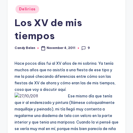
Posted
Delirios
in
Los XV de mis
tiempos
9
Candy Belen
November 4, 2011
Posted
by
Hace pocos días fui al XV años de mi sobrina. Ya tenía
muchos años que no asistía a una fiesta de ese tipo y
me la pasé checando diferencias entre cómo son las
fiestas de XV de ahora y cómo eran las de mis tiempos,
cosa que voy a discutir aquí.
Ese mismo día que tenía
que ir al enderezado y pintura (llámese coloquialmente
maquillaje y peinado), mi tía llegó muy contenta a
regalarme una diadema de tela con velcro en la parte
interior y que tenia una mariposa. Cuando la vi pensé que
se vería muy mal en mí, porque más bien parecía de niña