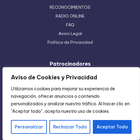
RECONOCIMIENTOS
RADIO ONLINE
FAQ
Aviso Legal
Política de Privacidad
Patrocinadores
Ferretera Centenario de Monterrey
Aviso de Cookies y Privacidad
Etiquetas en Rollo
Utilizamos cookies para mejorar su experiencia de
Inyección de Plástico
navegación, ofrecer anuncios o contenido
Mundo Impreso
personalizados y analizar nuestro tráfico. Al hacer clic en
Directorio de Coatzintla
"Aceptar todo", acepta nuestro uso de cookies.
Personalizar
Rechazar Todo
Aceptar Todo
Copyright 2004-2026 —
Chica Regia
. All rights reserved.