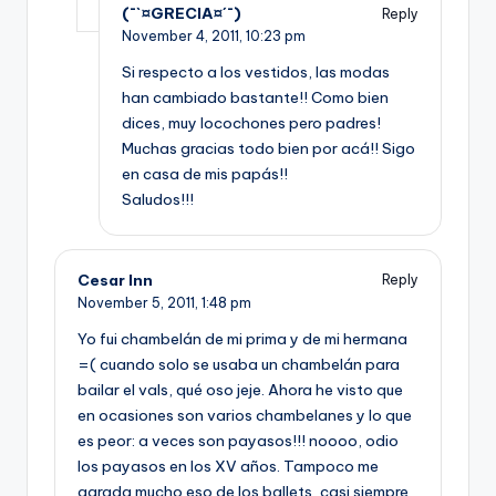
(¯`¤GRECIA¤´¯)
Reply
November 4, 2011,
10:23 pm
Si respecto a los vestidos, las modas
han cambiado bastante!! Como bien
dices, muy locochones pero padres!
Muchas gracias todo bien por acá!! Sigo
en casa de mis papás!!
Saludos!!!
Cesar Inn
Reply
November 5, 2011,
1:48 pm
Yo fui chambelán de mi prima y de mi hermana
=( cuando solo se usaba un chambelán para
bailar el vals, qué oso jeje. Ahora he visto que
en ocasiones son varios chambelanes y lo que
es peor: a veces son payasos!!! noooo, odio
los payasos en los XV años. Tampoco me
agrada mucho eso de los ballets, casi siempre