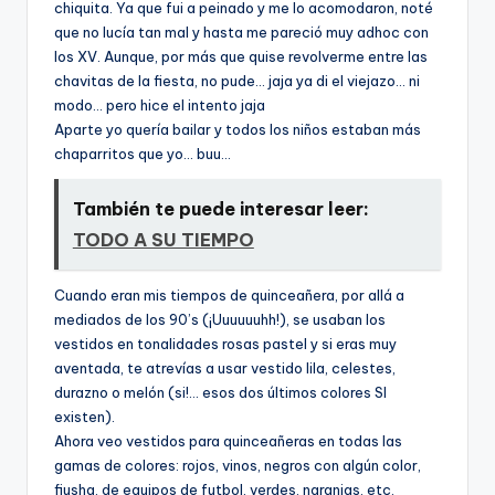
chiquita. Ya que fui a peinado y me lo acomodaron, noté
que no lucía tan mal y hasta me pareció muy adhoc con
los XV. Aunque, por más que quise revolverme entre las
chavitas de la fiesta, no pude… jaja ya di el viejazo… ni
modo… pero hice el intento jaja
Aparte yo quería bailar y todos los niños estaban más
chaparritos que yo… buu…
También te puede interesar leer:
TODO A SU TIEMPO
Cuando eran mis tiempos de quinceañera, por allá a
mediados de los 90’s (¡Uuuuuuhh!), se usaban los
vestidos en tonalidades rosas pastel y si eras muy
aventada, te atrevías a usar vestido lila, celestes,
durazno o melón (si!… esos dos últimos colores SI
existen).
Ahora veo vestidos para quinceañeras en todas las
gamas de colores: rojos, vinos, negros con algún color,
fiusha, de equipos de futbol, verdes, naranjas, etc.