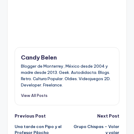
Candy Belen
Blogger de Monterrey, México desde 2004 y
madre desde 2013. Geek. Autodidacta. Blogs.
Retro. Cultura Popular. Oldies. Videojuegos 2D.
Developer. Freelance.
View All Posts
Post
Previous Post
Next Post
Una tarde con Pipo y el
Grupo Chispas – Volar
navigation
Profesor Pilocho
y volar