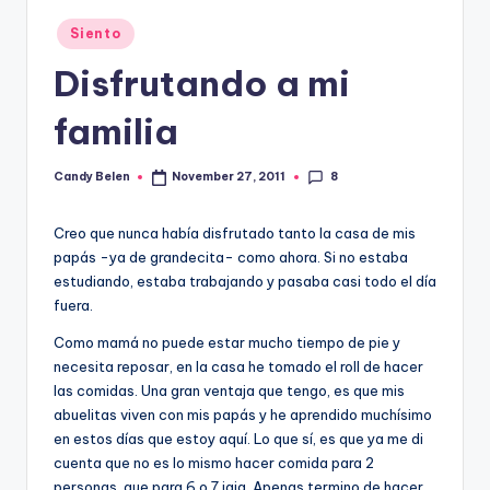
Posted
Siento
in
Disfrutando a mi
familia
8
Candy Belen
November 27, 2011
Posted
by
Creo que nunca había disfrutado tanto la casa de mis
papás -ya de grandecita- como ahora. Si no estaba
estudiando, estaba trabajando y pasaba casi todo el día
fuera.
Como mamá no puede estar mucho tiempo de pie y
necesita reposar, en la casa he tomado el roll de hacer
las comidas. Una gran ventaja que tengo, es que mis
abuelitas viven con mis papás y he aprendido muchísimo
en estos días que estoy aquí. Lo que sí, es que ya me di
cuenta que no es lo mismo hacer comida para 2
personas, que para 6 o 7 jaja. Apenas termino de hacer