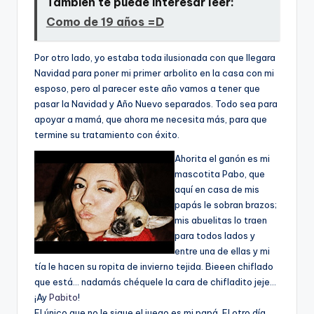
También te puede interesar leer:
Como de 19 años =D
Por otro lado, yo estaba toda ilusionada con que llegara
Navidad para poner mi primer arbolito en la casa con mi
esposo, pero al parecer este año vamos a tener que
pasar la Navidad y Año Nuevo separados. Todo sea para
apoyar a mamá, que ahora me necesita más, para que
termine su tratamiento con éxito.
Ahorita el ganón es mi
mascotita Pabo, que
aquí en casa de mis
papás le sobran brazos;
mis abuelitas lo traen
para todos lados y
entre una de ellas y mi
tía le hacen su ropita de invierno tejida. Bieeen chiflado
que está… nadamás chéquele la cara de chifladito jeje…
¡Ay
Pabito
!
El único que no le sigue el juego es mi papá. El otro día