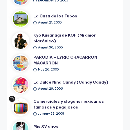
December 20, 2005
La Casa de los Tubos
August 21, 2005
Kyo Kusanagi de KOF (Mi amor
platónico)
August 30, 2006
PARODIA – LYRIC CHACARRON
MACARRON
May 26, 2005
La Dulce Niña Candy (Candy Candy)
August 29, 2006
TV
Comerciales y slogans mexicanos
Ret
famosos y pegajosos
ro
January 28, 2008
Mis XV años