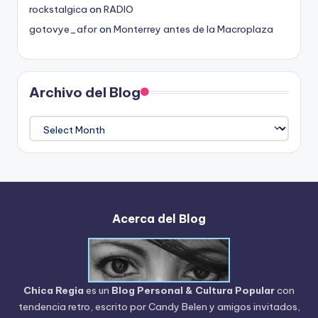
rockstalgica
on
RADIO
gotovye_afor
on
Monterrey antes de la Macroplaza
Archivo del Blog
Archivo
del
Blog
Acerca del Blog
Chica Regia
es un
Blog Personal & Cultura Popular
con
tendencia retro, escrito por
Candy Belen
y amigos invitados,