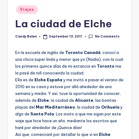
Posted
Viajes
in
La ciudad de Elche
No Comments
Candy Belen
September 13, 2011
Posted
by
En la escuela de inglés de
Toronto Canadá
, conocí a
una chica super linda y menor que yo (Nadia), con la cual
los primeros quince días de mi estancia en
Toronto
me
la pasé de roll conociendo la ciudad.
Ella es de
Elche España
y me invitó a pasar el verano de
2010 en su casa y estuve por allá alrededor de una
semana y media. Y así, tuve la oportunidad de conocer,
además de
Elche
, la ciudad de
Alicante
, las bonitas
playas del
Mar Mediterráneo
, la ciudad de
Orihuela
y
algo de
Santa Pola
. Los invito a que me sigan por este
viaje que hice hace un año, mediante los escritos que
haré por alrededor de ¡Quince días!
Así que, comenzaré por detallar lo que vi en
Elche