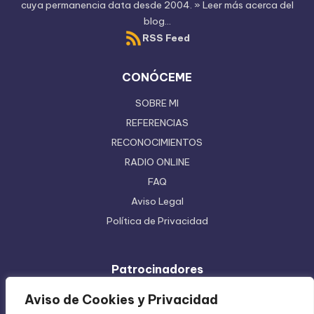
cuya permanencia data desde 2004.
» Leer más acerca del
blog...
RSS Feed
CONÓCEME
SOBRE MI
REFERENCIAS
RECONOCIMIENTOS
RADIO ONLINE
FAQ
Aviso Legal
Política de Privacidad
Patrocinadores
Ferretera Centenario de Monterrey
Aviso de Cookies y Privacidad
Etiquetas en Rollo