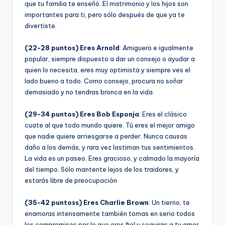
que tu familia te enseñó. El matrimonio y los hijos son
importantes para ti, pero sólo después de que ya te
divertiste.
(22-28 puntos) Eres Arnold
: Amiguero e igualmente
popular, siempre dispuesto a dar un consejo o ayudar a
quien lo necesita, eres muy optimista y siempre ves el
lado bueno a todo. Como consejo, procura no soñar
demasiado y no tendras bronca en la vida.
(29-34 puntos) Eres Bob Esponja
: Eres el clásico
cuate al que todo mundo quiere. Tú eres el mejor amigo
que nadie quiere arriesgarse a perder. Nunca causas
daño a los demás, y rara vez lastiman tus sentimientos.
La vida es un paseo. Eres gracioso, y calmado la mayorí­a
del tiempo. Sólo mantente lejos de los traidores, y
estarás libre de preocupación
(35-42 puntoss) Eres Charlie Brown
: Un tierno, te
enamoras intensamente también tomas en serio todos
los compromisos por lo que eres fiel y seguiras a tu amor