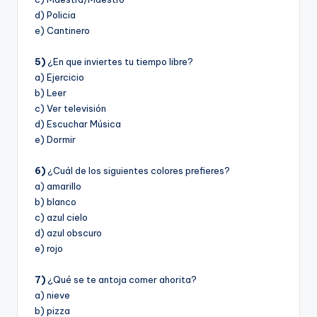
d) Policia
e) Cantinero
5)
¿En que inviertes tu tiempo libre?
a) Ejercicio
b) Leer
c) Ver televisión
d) Escuchar Música
e) Dormir
6)
¿Cuál de los siguientes colores prefieres?
a) amarillo
b) blanco
c) azul cielo
d) azul obscuro
e) rojo
7)
¿Qué se te antoja comer ahorita?
a) nieve
b) pizza