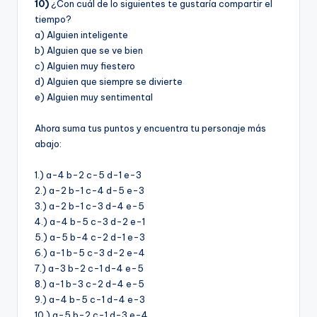
10)
¿Con cuál de lo siguientes te gustarí­a compartir el
tiempo?
a) Alguien inteligente
b) Alguien que se ve bien
c) Alguien muy fiestero
d) Alguien que siempre se divierte
e) Alguien muy sentimental
Ahora suma tus puntos y encuentra tu personaje más
abajo:
1.) a-4 b-2 c-5 d-1 e-3
2.) a-2 b-1 c-4 d-5 e-3
3.) a-2 b-1 c-3 d-4 e-5
4.) a-4 b-5 c-3 d-2 e-1
5.) a-5 b-4 c-2 d-1 e-3
6.) a-1 b-5 c-3 d-2 e-4
7.) a-3 b-2 c-1 d-4 e-5
8.) a-1 b-3 c-2 d-4 e-5
9.) a-4 b-5 c-1 d-4 e-3
10.) a-5 b-2 c-1 d-3 e-4