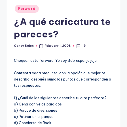
Posted
Forward
in
¿A qué caricatura te
pareces?
15
Candy Belen
February 1, 2008
Posted
by
Chequen este forward. Yo soy Bob Esponja jeje
Contesta cada pregunta, con la opción que mejor te
describa, después suma los puntos que corresponden a
tus respuestas.
1)
¿Cuál de las siguientes describe tu cita perfecta?
a) Cena con velas para dos
b) Parque de diversiones
c) Patinar en el parque
d) Concierto de Rock