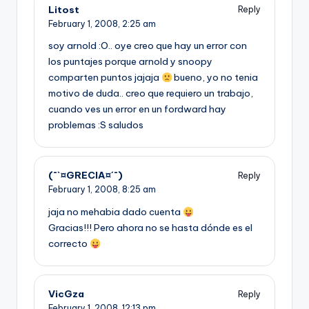
Litost
Reply
February 1, 2008,
2:25 am
soy arnold :O.. oye creo que hay un error con
los puntajes porque arnold y snoopy
comparten puntos jajaja
bueno, yo no tenia
motivo de duda.. creo que requiero un trabajo,
cuando ves un error en un fordward hay
problemas :S saludos
(¯`¤GRECIA¤´¯)
Reply
February 1, 2008,
8:25 am
jaja no mehabia dado cuenta
Gracias!!! Pero ahora no se hasta dónde es el
correcto
VicGza
Reply
February 1, 2008,
12:13 pm