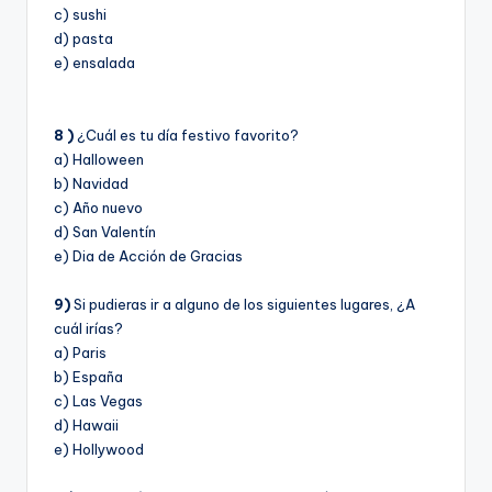
c) sushi
d) pasta
e) ensalada
8 )
¿Cuál es tu dí­a festivo favorito?
a) Halloween
b) Navidad
c) Año nuevo
d) San Valentí­n
e) Dia de Acción de Gracias
9)
Si pudieras ir a alguno de los siguientes lugares, ¿A
cuál irí­as?
a) Paris
b) España
c) Las Vegas
d) Hawaii
e) Hollywood