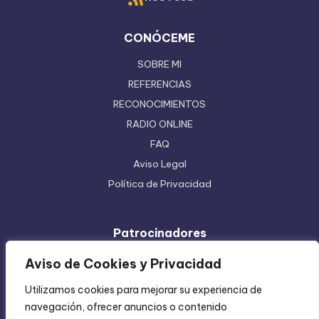
CONÓCEME
SOBRE MI
REFERENCIAS
RECONOCIMIENTOS
RADIO ONLINE
FAQ
Aviso Legal
Política de Privacidad
Patrocinadores
Ferretera Centenario de Monterrey
Aviso de Cookies y Privacidad
Etiquetas en Rollo
Utilizamos cookies para mejorar su experiencia de
Inyección de Plástico
navegación, ofrecer anuncios o contenido
Mundo Impreso