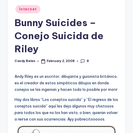
Posted
Internet
in
Bunny Suicides –
Conejo Suicida de
Riley
8
Candy Belen
February 2, 2008
Posted
by
Andy Riley es un escritor, dibujante y guionista británico,
es el creador de estos simpáticos dibujos en donde
conejos se las ingenian y hacen todo lo posible por morir.
Hay dos libros “Los conejitos suicida” y “El regreso de los
conejitos suicida” aquí­ les dejo algunos muy chistosos
para todos los que no los han visto, o bien, quieran volver
a reirse con sus ocurrencias. Ayy pobrecitooooos.