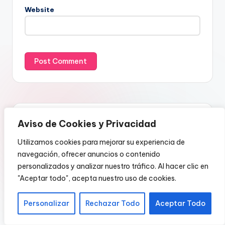
Website
Chica Regia Radio
Aviso de Cookies y Privacidad
OYENTES:
5
Utilizamos cookies para mejorar su experiencia de
navegación, ofrecer anuncios o contenido
personalizados y analizar nuestro tráfico. Al hacer clic en
ChicaRegia Radio
"Aceptar todo", acepta nuestro uso de cookies.
Nuestra Programación
Personalizar
Rechazar Todo
Aceptar Todo
Canción Actual:
Bee gees - Deberías estar bailando