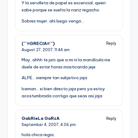
Y la servilleta de papel es escencial, quien
sabe porque se suelta la nariz regacho.
Sobres mujer, ahi luego vengo…
(¯`¤GRECIA¤´¯)
Reply
August 27, 2007,
11:44 am
May, ahhh te juro que a mi ni la mandí­cula me
duele de estar horas masticando jeje
ALPE… siempre tan subjetivo jaja
Iceman… si bien directo jaja pero ya estoy
acostumbrada contigo que seas asi jaja
GabRieLa GaRzA
Reply
September 4, 2007,
4:06 pm
hola chica regia..