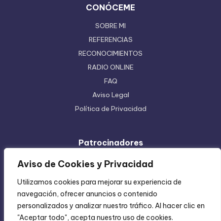
CONÓCEME
SOBRE MI
REFERENCIAS
RECONOCIMIENTOS
RADIO ONLINE
FAQ
Aviso Legal
Política de Privacidad
Patrocinadores
Ferretera Centenario de Monterrey
Aviso de Cookies y Privacidad
Etiquetas en Rollo
Utilizamos cookies para mejorar su experiencia de
Inyección de Plástico
navegación, ofrecer anuncios o contenido
Mundo Impreso
personalizados y analizar nuestro tráfico. Al hacer clic en
Directorio de Coatzintla
"Aceptar todo", acepta nuestro uso de cookies.