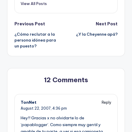
View All Posts
Post
Previous Post
Next Post
¿Cómo reclutar a la
¿Y la Cheyenne apá?
navigation
persona idónea para
un puesto?
12 Comments
TonNet
Reply
August 22, 2007,
4:36 pm
Hey!! Gracias x no olvidarte lo de
‘papablogger’. Como siempre muy gentil y
amable de tu parte, a ver si esa camioneta