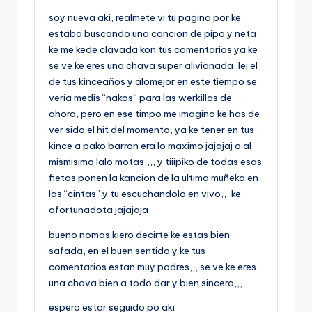
soy nueva aki, realmete vi tu pagina por ke
estaba buscando una cancion de pipo y neta
ke me kede clavada kon tus comentarios ya ke
se ve ke eres una chava super alivianada, lei el
de tus kinceaños y alomejor en este tiempo se
veria medis “nakos” para las werkillas de
ahora, pero en ese timpo me imagino ke has de
ver sido el hit del momento, ya ke tener en tus
kince a pako barron era lo maximo jajajaj o al
mismisimo lalo motas,,,, y tiiipiko de todas esas
fietas ponen la kancion de la ultima muñeka en
las “cintas” y tu escuchandolo en vivo,,, ke
afortunadota jajajaja
bueno nomas kiero decirte ke estas bien
safada, en el buen sentido y ke tus
comentarios estan muy padres,,, se ve ke eres
una chava bien a todo dar y bien sincera,,,
espero estar seguido po aki