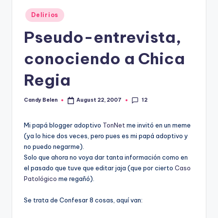
Posted
Delirios
in
Pseudo-entrevista,
conociendo a Chica
Regia
12
Candy Belen
August 22, 2007
Posted
by
Mi papá blogger adoptivo
TonNet
me invitó en un meme
(ya lo hice dos veces, pero pues es mi papá adoptivo y
no puedo negarme).
Solo que ahora no voya dar tanta información como en
el pasado que tuve que editar jaja (que por cierto
Caso
Patológico
me regañó).
Se trata de Confesar 8 cosas, aquí­ van: