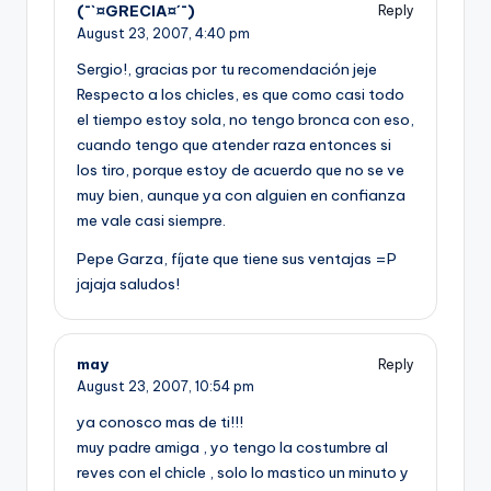
(¯`¤GRECIA¤´¯)
Reply
August 23, 2007,
4:40 pm
Sergio!, gracias por tu recomendación jeje
Respecto a los chicles, es que como casi todo
el tiempo estoy sola, no tengo bronca con eso,
cuando tengo que atender raza entonces si
los tiro, porque estoy de acuerdo que no se ve
muy bien, aunque ya con alguien en confianza
me vale casi siempre.
Pepe Garza, fí­jate que tiene sus ventajas =P
jajaja saludos!
may
Reply
August 23, 2007,
10:54 pm
ya conosco mas de ti!!!
muy padre amiga , yo tengo la costumbre al
reves con el chicle , solo lo mastico un minuto y