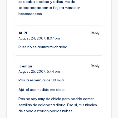
se acaba el sabor y adios, me da
taaaaaaaaaaanta flojera masticar..
besossssssss
ALPE
Reply
August 24, 2007,
11:07 pm
Pues no se aburra muchacha.
Iceman
Reply
August 25, 2007,
5:44 pm
Pos la espero a los 30 mija…
Ajá, el acomedido me dicen.
Pos no soy muy de chicle pero podrí­a comer
semillas de calabaza diario. Eso si, mis niveles
de sodio estarí­an por las nubes.