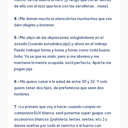
de ella con el lazo que hice con las servilletas… naaa).
4.-
Me
llaman mucho la atención
los muchachos que son
bien alegres y botanas
.
5.-
Me
alejo de las depresiones refugiándome en el
estudio
(cuando estudiaba jaja) y ahora en el trabajo.
Puedo trabajar horas y horas y horas como toda buena
ñoña. Ya se que es malo, pero si me aliviana y me
mantiene la mente ocupada, está perfecto. Aparte me
pagan jaja
6.-
Me quiero casar
a la edad de entre 30 y 32. Y solo
quiero tener dos hijos, de preferencia que sean dos
hombres.
7.-
Lo primero que voy a hacer
cuando compre mi
camioneta
SUV blanca, será ponerme super guapa, con
accesorios blancos (pañoleta, lentes, aretes, etc.) y
darme vueltas por todo el centrito o el barrio con