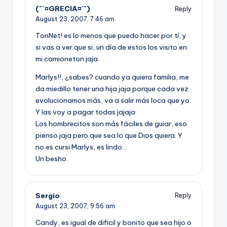
(¯`¤GRECIA¤´¯)
Reply
August 23, 2007,
7:46 am
TonNet! es lo menos que puedo hacer por tí­, y
si vas a ver que si, un dí­a de estos los visito en
mi camioneton jaja
Marlys!!, ¿sabes? cuando ya quiera familia, me
da miedillo tener una hija jaja porque cada vez
evolucionamos más, va a salir más loca que yo.
Y las voy a pagar todas jajaja
Los hombrecitos son más fáciles de guiar, eso
pienso jaja pero que sea lo que Dios quiera. Y
no es cursi Marlys, es lindo…
Un besho.
Sergio
Reply
August 23, 2007,
9:56 am
Candy, es igual de dificil y bonito que sea hijo o