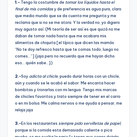
1.-
Tengo la costumbre de
tomar los lí­quidos hasta el
final de mis comidas
y de preferencia es agua pura, claro
que medio mundo que se da cuenta me pregunta y me
reclama que si no se me atora. Y la verdad no, yo digiero
muy agusto así­. (Mi teorí­a de ser así­ es que quizá no me
daban de tomar nada hasta que me acabara mis
alimentos de chiquita [el tí­pico que dicen las mamás:
“No te doy refresco hasta que te comas todo, luego no
comes…”] {jaja pero no recuerdo que me hayan dicho
eso… quién sabe…}).
2.-
Soy
adicta al chicle
, puedo durar horas con un chicle,
aún y cuando se le acabó el sabor. Me encanta hacer
bombitas y tronarlas con mi lengua. Tengo mis marcas
de chicles favoritos y trato siempre de tener en el carro
o en mi bolsa. Me calma nervios o me ayuda a pensar, me
relaja jaja
3.-
En los restaurantes
siempre pido servilletas de papel
,
porque si la comida esta demasiado caliente o pica
mucho, se me suelta la nariz (y tengo que correr detrás