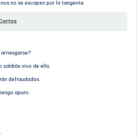
enos no se escapen por la tangente.
 Cortos
.
 arriesgarse?
o saldrás vivo de ella.
erán defraudados.
tengo apuro.
.