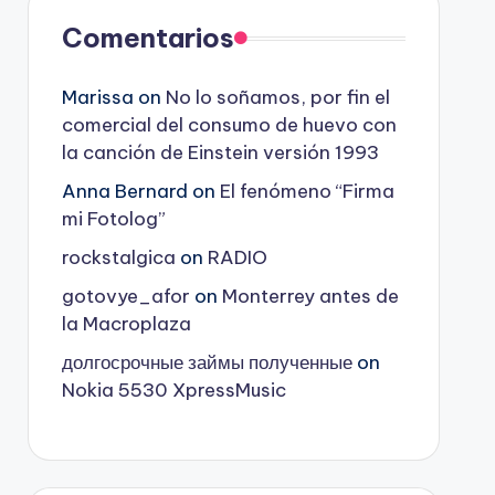
Comentarios
Marissa
on
No lo soñamos, por fin el
comercial del consumo de huevo con
la canción de Einstein versión 1993
Anna Bernard
on
El fenómeno “Firma
mi Fotolog”
rockstalgica
on
RADIO
gotovye_afor
on
Monterrey antes de
la Macroplaza
долгосрочные займы полученные
on
Nokia 5530 XpressMusic