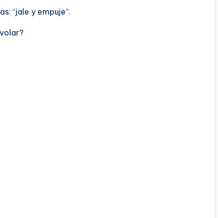
s: “jale y empuje”.
volar?