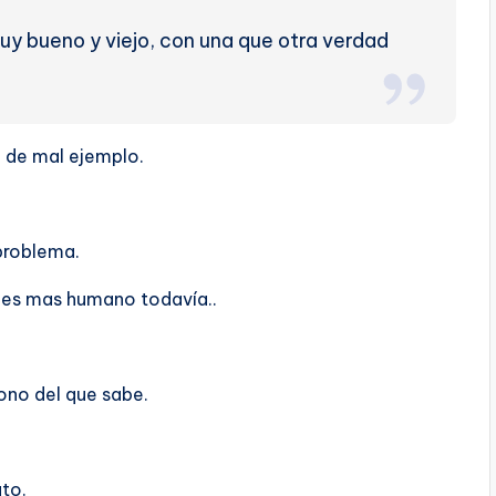
uy bueno y viejo, con una que otra verdad
o de mal ejemplo.
 problema.
o es mas humano todaví­a..
fono del que sabe.
uto.