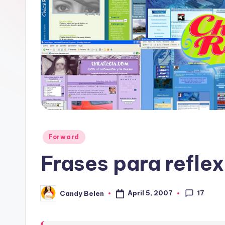
i
a
Posted
Forward
in
Frases para reflex
17
April 5, 2007
Candy Belen
Posted
by