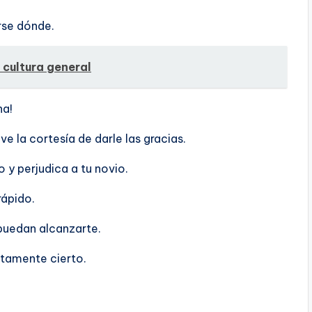
rse dónde.
 cultura general
ha!
 la cortesí­a de darle las gracias.
o y perjudica a tu novio.
rápido.
puedan alcanzarte.
utamente cierto.