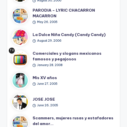
August 30, 2006
PARODIA – LYRIC CHACARRON
MACARRON
May 26, 2005
La Dulce Niña Candy (Candy Candy)
August 29, 2006
TV
Comerciales y slogans mexicanos
Ret
famosos y pegajosos
ro
January 28, 2008
Mis XV años
June 27, 2005
JOSE JOSE
June 26, 2005
Scammers, mujeres rusas y estafadores
del amor…