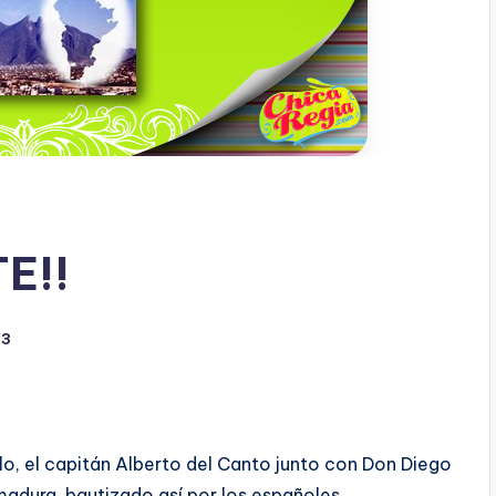
E!!
3
llo, el capitán Alberto del Canto junto con Don Diego
dura, bautizado así­ por los españoles.