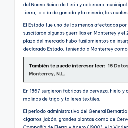
del Nuevo Reino de León y cabecera municipal. 
tierra, la crí­a de ganado y la minerí­a, los cua
El Estado fue uno de los menos afectados por 
suscitaron algunas guerrillas en Monterrey y el 2
plaza del mercado hubo fusilamientos de insur
declarado Estado, teniendo a Monterrey como 
También te puede interesar leer:
15 Datos
Monterrey, N.L.
En 1867 surgieron fabricas de cerveza, hielo y c
molinos de trigo y talleres textiles.
El perí­odo administrativo del General Bernard
cigarros, jabón, grandes plantas como de Cerv
Compañí­a de Fierro y Acero (1900), y la Vidrie