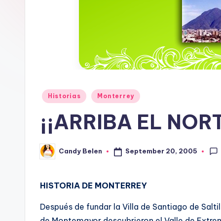
i
a
Posted
Historias
Monterrey
in
¡¡ARRIBA EL NORT
September 20, 2005
Candy Belen
Posted
by
HISTORIA DE MONTERREY
Después de fundar la Villa de Santiago de Salti
de Montemayor descubrieron el Valle de Extrema