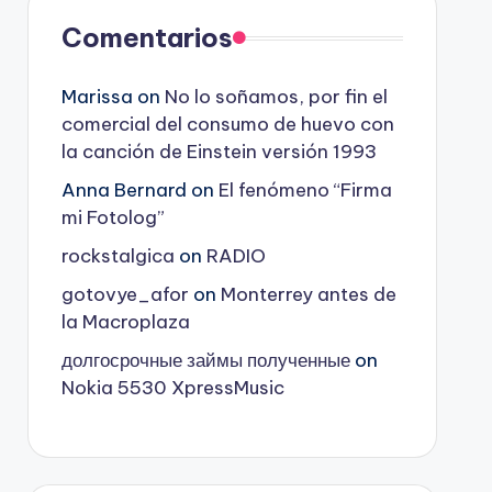
Comentarios
Marissa
on
No lo soñamos, por fin el
comercial del consumo de huevo con
la canción de Einstein versión 1993
Anna Bernard
on
El fenómeno “Firma
mi Fotolog”
rockstalgica
on
RADIO
gotovye_afor
on
Monterrey antes de
la Macroplaza
долгосрочные займы полученные
on
Nokia 5530 XpressMusic