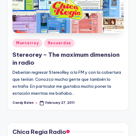
Posted
Monterrey
Recuerdos
in
Stereorey – The maximum dimension
in radio
Deberí­an regresar StereoRey a la FM y con la cobertura
que tení­an. Conozco mucha gente que también lo
extraña. En particular me gustaba mucho poner la
estación mientras me bañaba…
Candy Belen
February 27, 2011
Posted
by
Chica Regia Radio