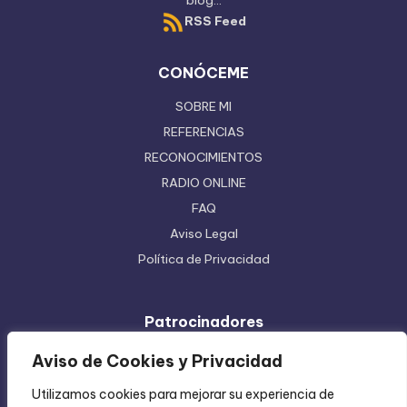
blog...
RSS Feed
CONÓCEME
SOBRE MI
REFERENCIAS
RECONOCIMIENTOS
RADIO ONLINE
FAQ
Aviso Legal
Política de Privacidad
Patrocinadores
Ferretera Centenario de Monterrey
Aviso de Cookies y Privacidad
Etiquetas en Rollo
Utilizamos cookies para mejorar su experiencia de
Inyección de Plástico