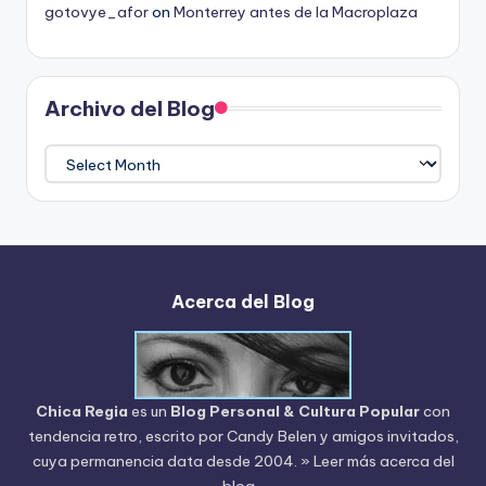
gotovye_afor
on
Monterrey antes de la Macroplaza
Archivo del Blog
Archivo
del
Blog
Acerca del Blog
Chica Regia
es un
Blog Personal & Cultura Popular
con
tendencia retro, escrito por
Candy Belen
y amigos invitados,
cuya permanencia data desde 2004.
» Leer más acerca del