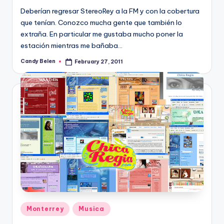
Deberí­an regresar StereoRey a la FM y con la cobertura
que tení­an. Conozco mucha gente que también lo
extraña. En particular me gustaba mucho poner la
estación mientras me bañaba…
Candy Belen
February 27, 2011
Posted
by
Posted
Monterrey
Musica
in