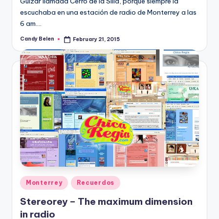
Guízar llamada Cerro de la Silla, porque siempre la
escuchaba en una estación de radio de Monterrey a las
6 am.…
Candy Belen
February 21, 2015
Posted
by
Posted
Monterrey
Recuerdos
in
Stereorey – The maximum dimension
in radio