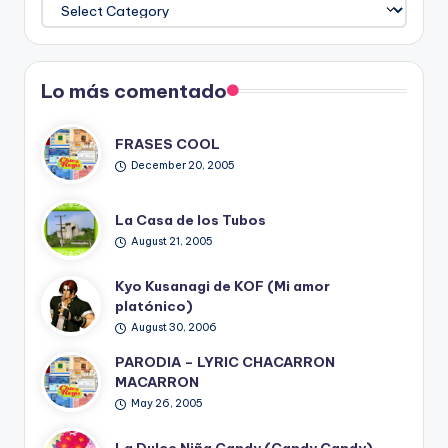
Temas
del
Blog
Lo más comentado
FRASES COOL
December 20, 2005
La Casa de los Tubos
August 21, 2005
Kyo Kusanagi de KOF (Mi amor
platónico)
August 30, 2006
PARODIA – LYRIC CHACARRON
MACARRON
May 26, 2005
La Dulce Niña Candy (Candy Candy)