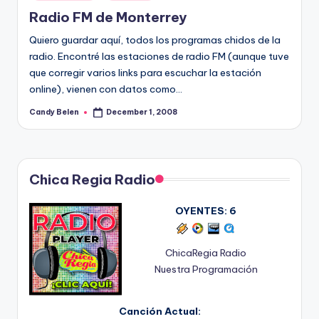
in
Radio FM de Monterrey
Quiero guardar aquí­, todos los programas chidos de la
radio. Encontré las estaciones de radio FM (aunque tuve
que corregir varios links para escuchar la estación
online), vienen con datos como…
Candy Belen
December 1, 2008
Posted
by
Chica Regia Radio
OYENTES:
6
ChicaRegia Radio
Nuestra Programación
Canción Actual: