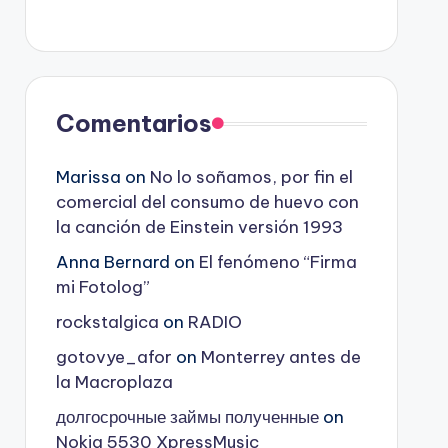
Comentarios
Marissa
on
No lo soñamos, por fin el
comercial del consumo de huevo con
la canción de Einstein versión 1993
Anna Bernard
on
El fenómeno “Firma
mi Fotolog”
rockstalgica
on
RADIO
gotovye_afor
on
Monterrey antes de
la Macroplaza
долгосрочные займы полученные
on
Nokia 5530 XpressMusic