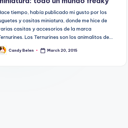
miniatura: todo un mundo freaky
Hace tiempo, había publicado mi gusto por los
juguetes y casitas miniatura, donde me hice de
varias casitas y accesorios de la marca
Ternurines. Los Ternurines son los animalitos de…
March 20, 2015
Candy Belen
osted
y