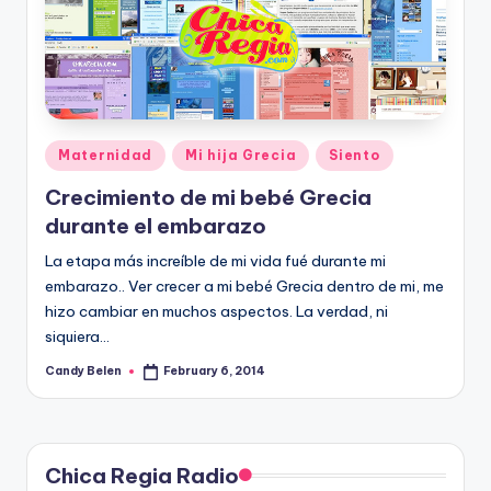
Posted
Maternidad
Mi hija Grecia
Siento
in
Crecimiento de mi bebé Grecia
durante el embarazo
La etapa más increíble de mi vida fué durante mi
embarazo.. Ver crecer a mi bebé Grecia dentro de mi, me
hizo cambiar en muchos aspectos. La verdad, ni
siquiera…
Candy Belen
February 6, 2014
Posted
by
Chica Regia Radio