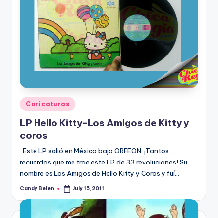
Posted
Caricaturas
in
LP Hello Kitty-Los Amigos de Kitty y
coros
Este LP salió en México bajo ORFEON. ¡Tantos
recuerdos que me trae este LP de 33 revoluciones! Su
nombre es Los Amigos de Hello Kitty y Coros y fuí­…
Candy Belen
July 15, 2011
Posted
by