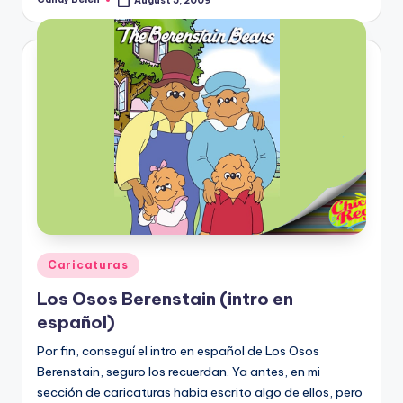
August 5, 2009
Posted
by
Posted
Caricaturas
in
Los Osos Berenstain (intro en
español)
Por fin, conseguí­ el intro en español de Los Osos
Berenstain, seguro los recuerdan. Ya antes, en mi
sección de caricaturas habia escrito algo de ellos, pero