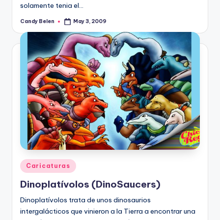
solamente tenia el…
Candy Belen
May 3, 2009
Posted
by
Posted
Caricaturas
in
Dinoplatí­volos (DinoSaucers)
Dinoplatí­volos trata de unos dinosaurios
intergalácticos que vinieron a la Tierra a encontrar una