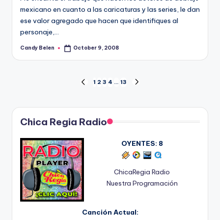
mexicano en cuanto a las caricaturas y las series, le dan
ese valor agregado que hacen que identifiques al
personaje,…
Candy Belen
October 9, 2008
Posted
by
Posts
1
2
3
4
…
13
PREVIOUS
NEXT
PAGE
PAGE
pagination
Chica Regia Radio
OYENTES:
8
ChicaRegia Radio
Nuestra Programación
Canción Actual: