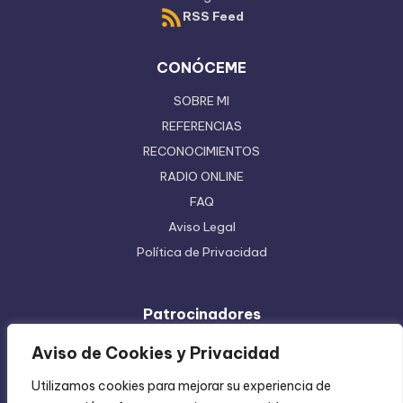
RSS Feed
CONÓCEME
SOBRE MI
REFERENCIAS
RECONOCIMIENTOS
RADIO ONLINE
FAQ
Aviso Legal
Política de Privacidad
Patrocinadores
Ferretera Centenario de Monterrey
Aviso de Cookies y Privacidad
Etiquetas en Rollo
Utilizamos cookies para mejorar su experiencia de
Inyección de Plástico