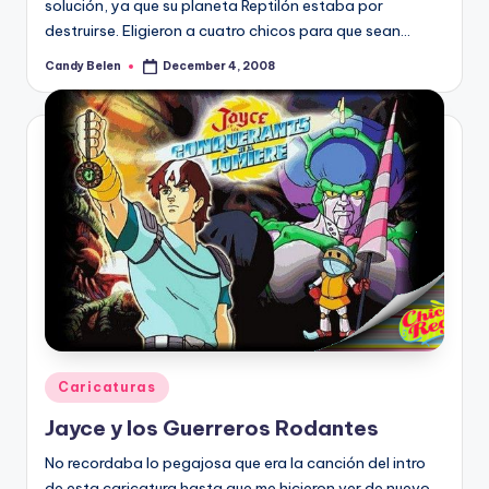
solución, ya que su planeta Reptilón estaba por
destruirse. Eligieron a cuatro chicos para que sean…
Candy Belen
December 4, 2008
Posted
by
Posted
Caricaturas
in
Jayce y los Guerreros Rodantes
No recordaba lo pegajosa que era la canción del intro
de esta caricatura hasta que me hicieron ver de nuevo