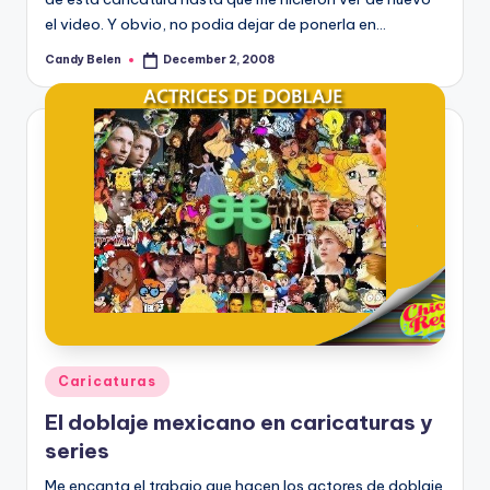
el video. Y obvio, no podia dejar de ponerla en…
Candy Belen
December 2, 2008
Posted
by
Posted
Caricaturas
in
El doblaje mexicano en caricaturas y
series
Me encanta el trabajo que hacen los actores de doblaje