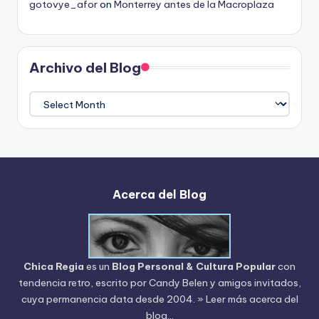
gotovye_afor
on
Monterrey antes de la Macroplaza
Archivo del Blog
Archivo
del
Blog
Acerca del Blog
Chica Regia
es un
Blog Personal & Cultura Popular
con
tendencia retro, escrito por
Candy Belen
y amigos invitados,
cuya permanencia data desde 2004.
» Leer más acerca del
blog...