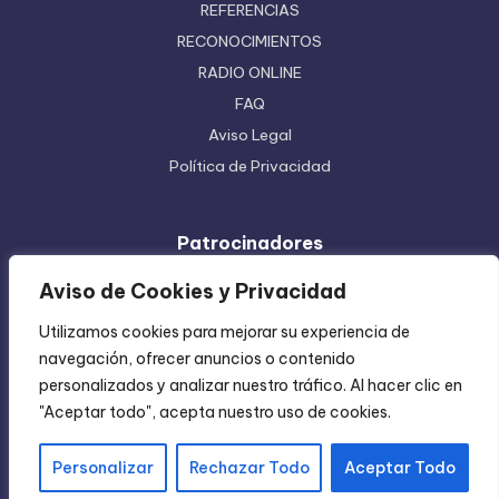
REFERENCIAS
RECONOCIMIENTOS
RADIO ONLINE
FAQ
Aviso Legal
Política de Privacidad
Patrocinadores
Ferretera Centenario de Monterrey
Aviso de Cookies y Privacidad
Etiquetas en Rollo
Utilizamos cookies para mejorar su experiencia de
Inyección de Plástico
navegación, ofrecer anuncios o contenido
Mundo Impreso
personalizados y analizar nuestro tráfico. Al hacer clic en
Directorio de Coatzintla
"Aceptar todo", acepta nuestro uso de cookies.
Personalizar
Rechazar Todo
Aceptar Todo
Copyright 2004-2026 —
Chica Regia
. All rights reserved.