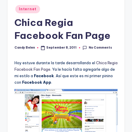
Posted
Internet
in
Chica Regia
Facebook Fan Page
No Comments
Candy Belen
September 8, 2011
Posted
by
Hoy estuve durante la tarde desarrollando el
Chica Regia
Facebook Fan Page
. Ya le hacía falta agregarle algo de
mi estilo a
Facebook
. Así que este es mi primer pinino
con
Facebook App
.