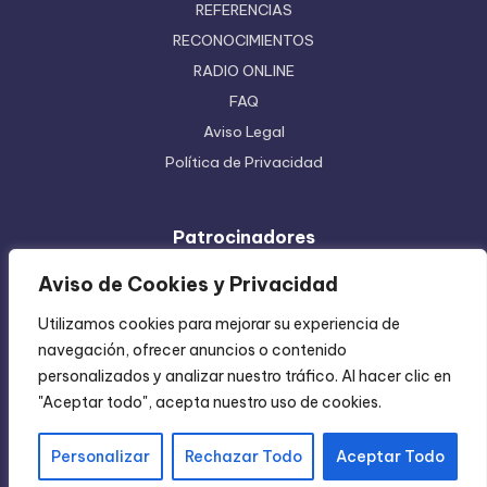
REFERENCIAS
RECONOCIMIENTOS
RADIO ONLINE
FAQ
Aviso Legal
Política de Privacidad
Patrocinadores
Ferretera Centenario de Monterrey
Aviso de Cookies y Privacidad
Etiquetas en Rollo
Utilizamos cookies para mejorar su experiencia de
Inyección de Plástico
navegación, ofrecer anuncios o contenido
Mundo Impreso
personalizados y analizar nuestro tráfico. Al hacer clic en
Directorio de Coatzintla
"Aceptar todo", acepta nuestro uso de cookies.
Personalizar
Rechazar Todo
Aceptar Todo
Copyright 2004-2026 —
Chica Regia
. All rights reserved.