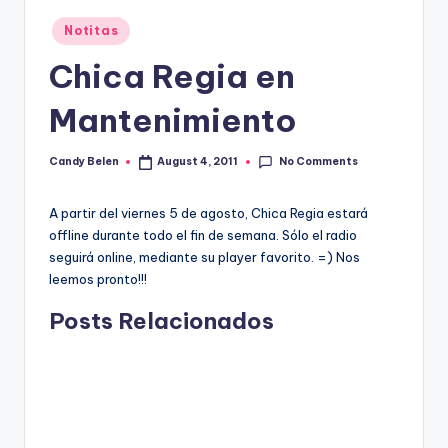
Posted
Notitas
in
Chica Regia en
Mantenimiento
No Comments
Candy Belen
August 4, 2011
Posted
by
A partir del viernes 5 de agosto, Chica Regia estará
offline durante todo el fin de semana. Sólo el radio
seguirá online, mediante su player favorito. =) Nos
leemos pronto!!!
Posts Relacionados