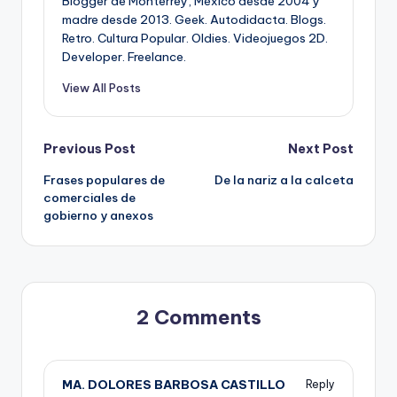
Blogger de Monterrey, México desde 2004 y
madre desde 2013. Geek. Autodidacta. Blogs.
Retro. Cultura Popular. Oldies. Videojuegos 2D.
Developer. Freelance.
View All Posts
Post
Previous Post
Next Post
Frases populares de
De la nariz a la calceta
navigation
comerciales de
gobierno y anexos
2 Comments
MA. DOLORES BARBOSA CASTILLO
Reply