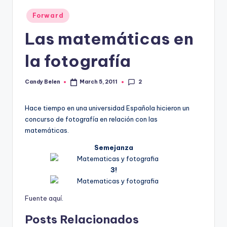
Posted
Forward
in
Las matemáticas en
la fotografí­a
2
Candy Belen
March 5, 2011
Posted
by
Hace tiempo en una universidad Española hicieron un
concurso de fotografí­a en relación con las
matemáticas.
Semejanza
3!
Fuente aquí­
.
Posts Relacionados