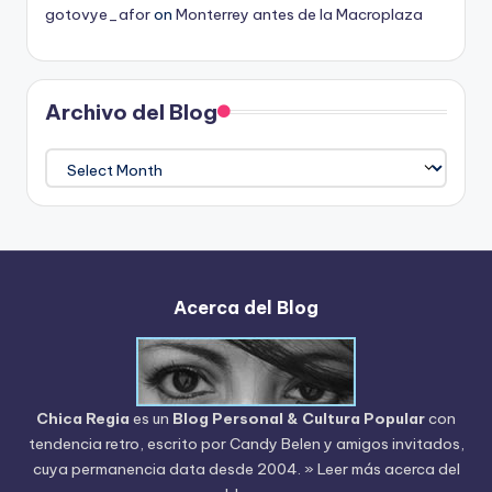
gotovye_afor
on
Monterrey antes de la Macroplaza
Archivo del Blog
Archivo
del
Blog
Acerca del Blog
Chica Regia
es un
Blog Personal & Cultura Popular
con
tendencia retro, escrito por
Candy Belen
y amigos invitados,
cuya permanencia data desde 2004.
» Leer más acerca del