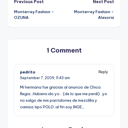
Post
Previous Post
Next Post
Monterrey Fashion –
Monterrey Fashion –
navigation
OZUNA
Alesoria
1 Comment
pedrito
Reply
September 7, 2009,
11:43 am
Mi hermana fue gracias al anuncio de Chica
Regia…Hubiera ido yo… (de lo que me perdi) ..yo
no salgo de mis pantalones de mezclilla y
camisa tipo POLO..al fin soy INGE,,