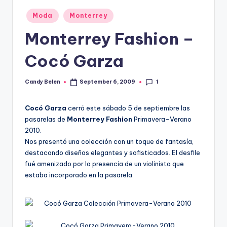
Posted
Moda
Monterrey
in
Monterrey Fashion –
Cocó Garza
1
Candy Belen
September 6, 2009
Posted
by
Cocó Garza
cerró este sábado 5 de septiembre las
pasarelas de
Monterrey Fashion
Primavera-Verano
2010.
Nos presentó una colección con un toque de fantasí­a,
destacando diseños elegantes y sofisticados. El desfile
fué amenizado por la presencia de un violinista que
estaba incorporado en la pasarela.