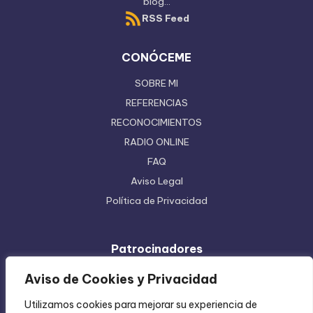
blog...
RSS Feed
CONÓCEME
SOBRE MI
REFERENCIAS
RECONOCIMIENTOS
RADIO ONLINE
FAQ
Aviso Legal
Política de Privacidad
Patrocinadores
Ferretera Centenario de Monterrey
Aviso de Cookies y Privacidad
Etiquetas en Rollo
Utilizamos cookies para mejorar su experiencia de
Inyección de Plástico