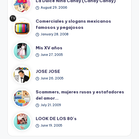
La Dulce Niña Candy (Candy Candy)
August 29, 2006
TV
Comerciales y slogans mexicanos
Ret
famosos y pegajosos
ro
January 28, 2008
Mis XV años
June 27, 2005
JOSE JOSE
June 26, 2005
Scammers, mujeres rusas y estafadores
del amor…
July 21, 2009
LOOK DE LOS 80´s
June 19, 2005