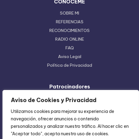
CONÓCEME
SOBRE MI
REFERENCIAS
RECONOCIMIENTOS
RADIO ONLINE
FAQ
Aviso Legal
Política de Privacidad
Patrocinadores
Ferretera Centenario de Monterrey
Aviso de Cookies y Privacidad
Etiquetas en Rollo
Utilizamos cookies para mejorar su experiencia de
Inyección de Plástico
navegación, ofrecer anuncios o contenido
Mundo Impreso
personalizados y analizar nuestro tráfico. Al hacer clic en
Directorio de Coatzintla
"Aceptar todo", acepta nuestro uso de cookies.