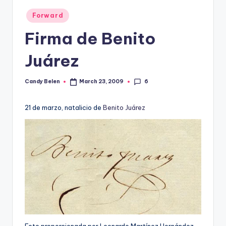
Posted
Forward
in
Firma de Benito
Juárez
6
Candy Belen
March 23, 2009
Posted
by
21 de marzo, natalicio de
Benito Juárez
Foto proporcionada por Leonardo Martí­nez Hernández