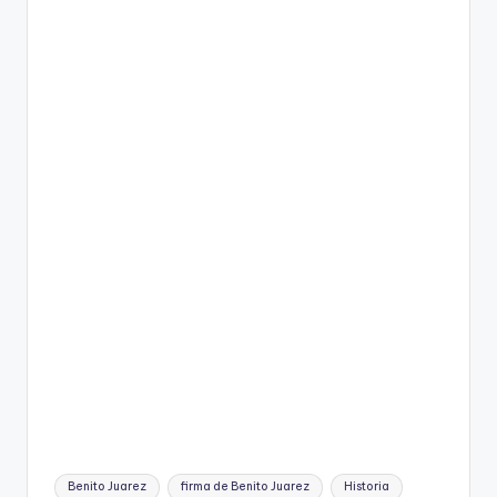
Tags:
Benito Juarez
firma de Benito Juarez
Historia