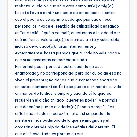
rechazo, duele oir que sólo eres como un(a) amig(a).
Esto te lleva a sentir una serie de emociones, sientes
que el pecho se te oprime cada que piensas en esa
persona, te invade el sentido de culpabilidad pensando
en “qué fallé”, “qué hice mal”; cuestionas a la vida el por
qué no fuiste valorado(a), te sientes triste y vulnerable,
incluso devaluado(a), lloras internamente y
externamente, hasta piensas que tu vida no vale nada y
que si no existieras no cambiaria nada…
Es normal pasar por todo ésto, cuando se está
enamorado y no correspondido; pero por culpa de eso no
vives el presente; no tienes que durar meses encajado
en estos sentimientos. Ésto se puede eliminar de tu vida
en menos de 15 dí­as, siempre y cuando tú lo quieras,
recuerden el dicho trillado “querer es poder” y por más
que digan “no puedo olvidarlo(a) [como pareja]”, “es
difí­cil sacarlo de mi corazón”, etc… sí­ se puede… la
mente es más poderosa de lo que se imaginan y el
corazón aprende rápido de las señales del cerebro. El
que está awuitado es porque quiere.