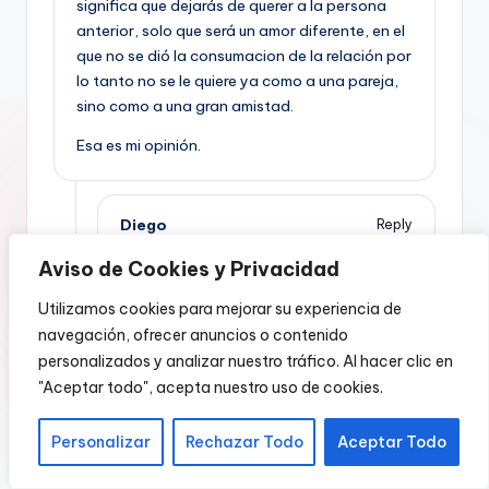
significa que dejarás de querer a la persona
anterior, solo que será un amor diferente, en el
que no se dió la consumacion de la relación por
lo tanto no se le quiere ya como a una pareja,
sino como a una gran amistad.
Esa es mi opinión.
Diego
Reply
July 10, 2018,
9:23 am
Aviso de Cookies y Privacidad
Estoy pasando una ruptura emocional.
Acabo de leer tus palabras y son las
Utilizamos cookies para mejorar su experiencia de
mejores que he leido en mucho tiempo.
navegación, ofrecer anuncios o contenido
Son tan ciertas y ayudan muchisimo a
personalizados y analizar nuestro tráfico. Al hacer clic en
uno a entender realmente las cosas.
"Aceptar todo", acepta nuestro uso de cookies.
Muchas gracias.
Personalizar
Rechazar Todo
Aceptar Todo
Davagui
Reply