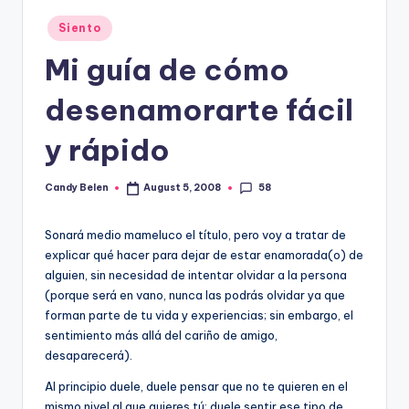
Posted
Siento
in
Mi guí­a de cómo
desenamorarte fácil
y rápido
58
Candy Belen
August 5, 2008
Posted
by
Sonará medio mameluco el tí­tulo, pero voy a tratar de
explicar qué hacer para dejar de estar enamorada(o) de
alguien, sin necesidad de intentar olvidar a la persona
(porque será en vano, nunca las podrás olvidar ya que
forman parte de tu vida y experiencias; sin embargo, el
sentimiento más allá del cariño de amigo,
desaparecerá).
Al principio duele, duele pensar que no te quieren en el
mismo nivel al que quieres tú; duele sentir ese tipo de