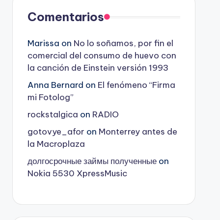
Comentarios
Marissa
on
No lo soñamos, por fin el
comercial del consumo de huevo con
la canción de Einstein versión 1993
Anna Bernard
on
El fenómeno “Firma
mi Fotolog”
rockstalgica
on
RADIO
gotovye_afor
on
Monterrey antes de
la Macroplaza
долгосрочные займы полученные
on
Nokia 5530 XpressMusic