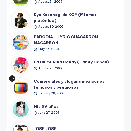
August 21, 2005
Kyo Kusanagi de KOF (Mi amor
platónico)
August 30, 2006
PARODIA – LYRIC CHACARRON
MACARRON
May 26, 2005
La Dulce Niña Candy (Candy Candy)
August 29, 2006
TV
Comerciales y slogans mexicanos
Ret
famosos y pegajosos
ro
January 28, 2008
Mis XV años
June 27, 2005
JOSE JOSE