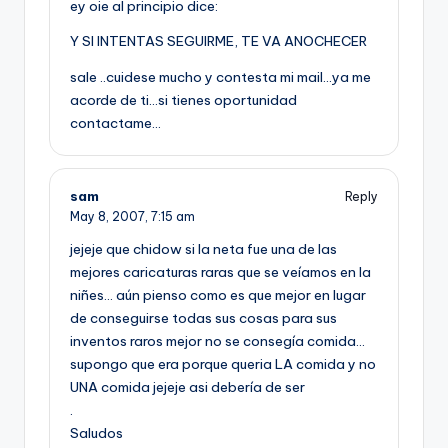
ey oie al principio dice:
Y SI INTENTAS SEGUIRME, TE VA ANOCHECER
sale ..cuidese mucho y contesta mi mail…ya me
acorde de ti…si tienes oportunidad
contactame…
sam
Reply
May 8, 2007,
7:15 am
jejeje que chidow si la neta fue una de las
mejores caricaturas raras que se veí­amos en la
niñes… aún pienso como es que mejor en lugar
de conseguirse todas sus cosas para sus
inventos raros mejor no se consegí­a comida…
supongo que era porque queria LA comida y no
UNA comida jejeje asi deberí­a de ser
.
Saludos