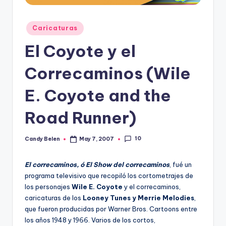
Posted
Caricaturas
in
El Coyote y el
Correcaminos (Wile
E. Coyote and the
Road Runner)
10
Candy Belen
May 7, 2007
Posted
by
El correcaminos, ó El Show del correcaminos
, fué un
programa televisivo que recopiló los cortometrajes de
los personajes
Wile E. Coyote
y el correcaminos,
caricaturas de los
Looney Tunes y Merrie Melodies
,
que fueron producidas por Warner Bros. Cartoons entre
los años 1948 y 1966. Varios de los cortos,