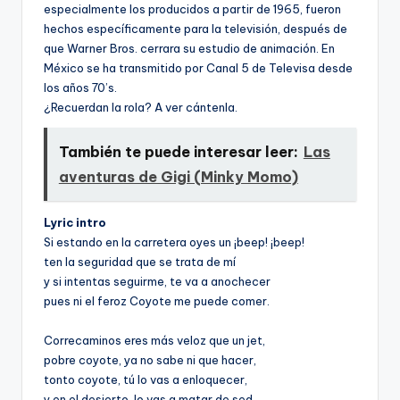
especialmente los producidos a partir de 1965, fueron
hechos específicamente para la televisión, después de
que Warner Bros. cerrara su estudio de animación. En
México se ha transmitido por Canal 5 de Televisa desde
los años 70’s.
¿Recuerdan la rola? A ver cántenla.
También te puede interesar leer:
Las
aventuras de Gigi (Minky Momo)
Lyric intro
Si estando en la carretera oyes un ¡beep! ¡beep!
ten la seguridad que se trata de mí­
y si intentas seguirme, te va a anochecer
pues ni el feroz Coyote me puede comer.
Correcaminos eres más veloz que un jet,
pobre coyote, ya no sabe ni que hacer,
tonto coyote, tú lo vas a enloquecer,
y en el desierto, lo vas a matar de sed.