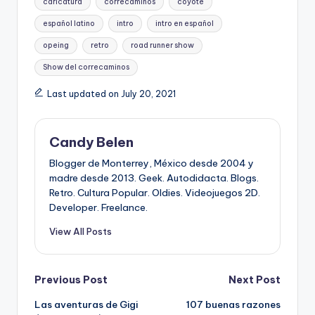
caricatura
correcaminos
coyote
español latino
intro
intro en español
opeing
retro
road runner show
Show del correcaminos
Last updated on July 20, 2021
Candy Belen
Blogger de Monterrey, México desde 2004 y
madre desde 2013. Geek. Autodidacta. Blogs.
Retro. Cultura Popular. Oldies. Videojuegos 2D.
Developer. Freelance.
View All Posts
Post
Previous Post
Next Post
Las aventuras de Gigi
107 buenas razones
navigation