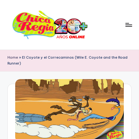
Skip
to
content
C
Blog
Personal
h
Home
»
El Coyote y el Correcaminos (Wile E. Coyote and the Road
&
Runner)
i
Cultura
Popular
c
con
a
Tendencia
R
Retro
e
g
i
a