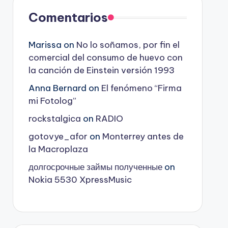
Comentarios
Marissa
on
No lo soñamos, por fin el
comercial del consumo de huevo con
la canción de Einstein versión 1993
Anna Bernard
on
El fenómeno “Firma
mi Fotolog”
rockstalgica
on
RADIO
gotovye_afor
on
Monterrey antes de
la Macroplaza
долгосрочные займы полученные
on
Nokia 5530 XpressMusic