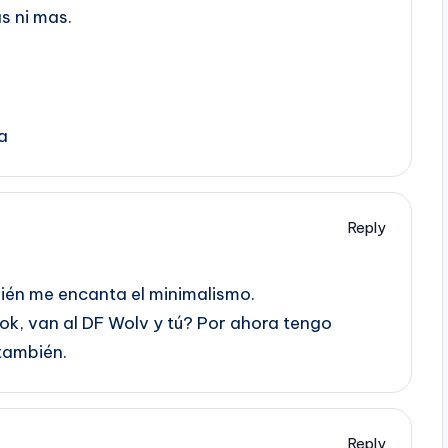
as ni mas.
a
Reply
ién me encanta el minimalismo.
ok, van al DF Wolv y tú? Por ahora tengo
también.
Reply