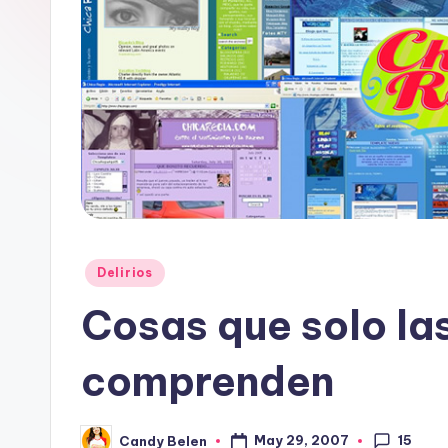
i
a
Posted
Delirios
in
Cosas que solo la
comprenden
15
May 29, 2007
Candy Belen
Posted