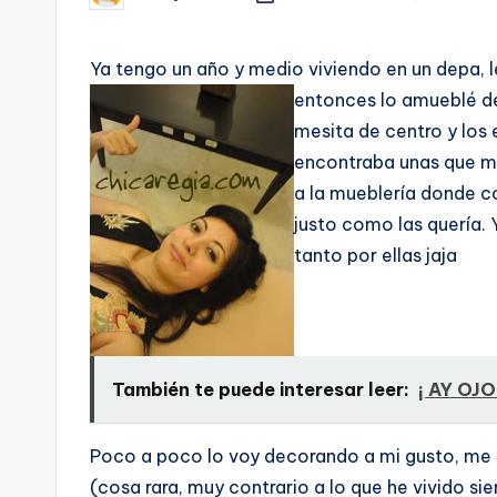
by
Ya tengo un año y medio viviendo en un depa, l
entonces lo amueblé de 
mesita de centro y los 
encontraba unas que me
a la mueblerí­a donde c
justo como las querí­a.
tanto por ellas jaja
También te puede interesar leer:
¡ AY OJO
Poco a poco lo voy decorando a mi gusto, me e
(cosa rara, muy contrario a lo que he vivido si