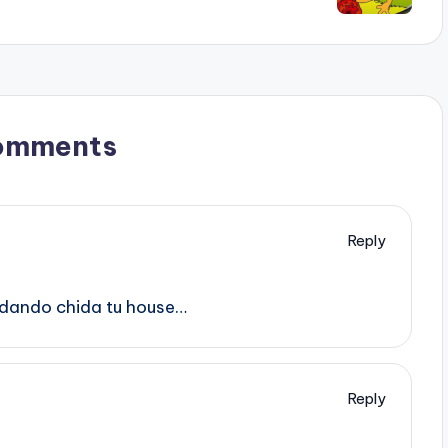
omments
Reply
edando chida tu house…
Reply