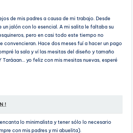
ejos de mis padres a causa de mi trabajo.
Desde
un jalón con lo esencial. A mi salita le faltaba su
esquineros, pero en casi todo este tiempo no
 convencieran. Hace dos meses fuí­ a hacer un pago
ompré la sala y ví­ las mesitas del diseño y tamaño
 Y Taráaan… yo feliz con mis mesitas nuevas, esperé
N !
ncanta lo minimalista y tener sólo lo necesario
empre con mis padres y mi abuelita).