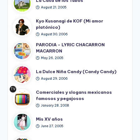
La Casa de los Tubos
August 21, 2005
Kyo Kusanagi de KOF (Mi amor
platónico)
August 30, 2006
PARODIA – LYRIC CHACARRON
MACARRON
May 26, 2005
La Dulce Niña Candy (Candy Candy)
August 29, 2006
TV
Comerciales y slogans mexicanos
Ret
famosos y pegajosos
ro
January 28, 2008
Mis XV años
June 27, 2005