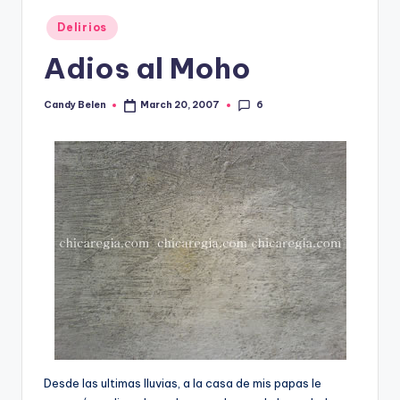
Posted
Delirios
in
Adios al Moho
6
Candy Belen
March 20, 2007
Posted
by
Desde las ultimas lluvias, a la casa de mis papas le