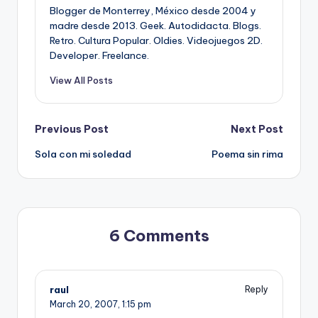
Blogger de Monterrey, México desde 2004 y
madre desde 2013. Geek. Autodidacta. Blogs.
Retro. Cultura Popular. Oldies. Videojuegos 2D.
Developer. Freelance.
View All Posts
Post
Previous Post
Next Post
Sola con mi soledad
Poema sin rima
navigation
6 Comments
raul
Reply
March 20, 2007,
1:15 pm