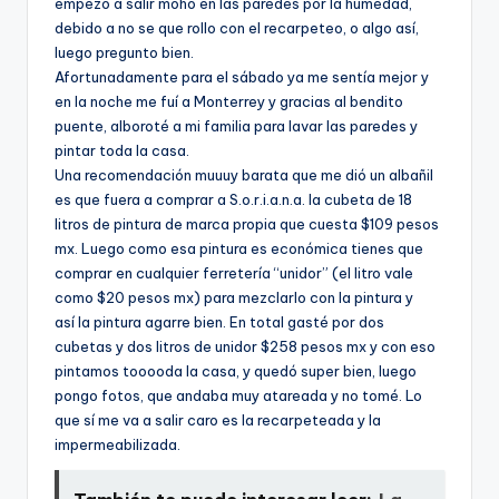
empezó a salir moho en las paredes por la humedad,
debido a no se que rollo con el recarpeteo, o algo así­,
luego pregunto bien.
Afortunadamente para el sábado ya me sentí­a mejor y
en la noche me fuí­ a Monterrey y gracias al bendito
puente, alboroté a mi familia para lavar las paredes y
pintar toda la casa.
Una recomendación muuuy barata que me dió un albañil
es que fuera a comprar a S.o.r.i.a.n.a. la cubeta de 18
litros de pintura de marca propia que cuesta $109 pesos
mx. Luego como esa pintura es económica tienes que
comprar en cualquier ferreterí­a “unidor” (el litro vale
como $20 pesos mx) para mezclarlo con la pintura y
así­ la pintura agarre bien. En total gasté por dos
cubetas y dos litros de unidor $258 pesos mx y con eso
pintamos tooooda la casa, y quedó super bien, luego
pongo fotos, que andaba muy atareada y no tomé. Lo
que sí­ me va a salir caro es la recarpeteada y la
impermeabilizada.