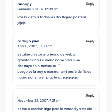
Snoopy
Reply
February 6, 2007,
12:09 am
Por lo visto a todos les dio flojera postear
jejeje
rodrigo yael
Reply
April 6, 2007,
10:03 pm
estabie chistosa la teoria de weba
gravitacional:La weba no se crea ni se
destruye solo transmite…”
Luego se la boy a mostrar a mi profe de fisica
npara ponerla en practica….jajajajaja
jl
Reply
November 22, 2007,
7:31 pm
es iba a escribir algo pero la verdad ya me dio