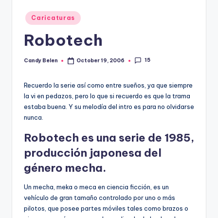
Posted
Caricaturas
in
Robotech
15
Candy Belen
October 19, 2006
Posted
by
Recuerdo la serie así­ como entre sueños, ya que siempre
la vi en pedazos, pero lo que si recuerdo es que la trama
estaba buena. Y su melodía del intro es para no olvidarse
nunca.
Robotech es una serie de 1985,
producción japonesa del
género mecha.
Un mecha, meka o meca en ciencia ficción, es un
vehículo de gran tamaño controlado por uno o más
pilotos, que posee partes móviles tales como brazos o