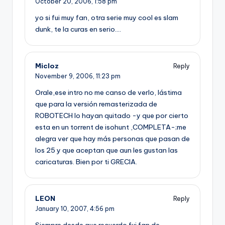
October 20, 2006,
1:58 pm
yo si fui muy fan, otra serie muy cool es slam
dunk, te la curas en serio….
Micloz
Reply
November 9, 2006,
11:23 pm
Orale,ese intro no me canso de verlo, lástima
que para la versión remasterizada de
ROBOTECH lo hayan quitado -y que por cierto
esta en un torrent de isohunt ,COMPLETA-;me
alegra ver que hay más personas que pasan de
los 25 y que aceptan que aun les gustan las
caricaturas. Bien por ti GRECIA.
LEON
Reply
January 10, 2007,
4:56 pm
Siempre desde que recuerdo fui fan de