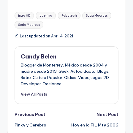
Tags:
intro HD
opening
Robotech
Saga Macross
Serie Macross
Last updated on April 4, 2021
Candy Belen
Blogger de Monterrey, México desde 2004 y
madre desde 2013. Geek. Autodidacta. Blogs.
Retro. Cultura Popular. Oldies. Videojuegos 2D.
Developer. Freelance.
View All Posts
Post
Previous Post
Next Post
Pinky y Cerebro
Hoy en la FIL Mty 2006
navigation