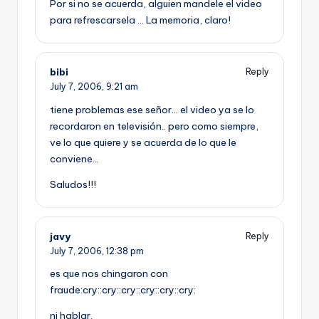
Por si no se acuerda, alguien mandele el video
para refrescarsela … La memoria, claro!
bibi
Reply
July 7, 2006,
9:21 am
tiene problemas ese señor… el video ya se lo
recordaron en televisión.. pero como siempre,
ve lo que quiere y se acuerda de lo que le
conviene…
Saludos!!!
javy
Reply
July 7, 2006,
12:38 pm
es que nos chingaron con
fraude:cry::cry::cry::cry::cry::cry:
ni hablar.