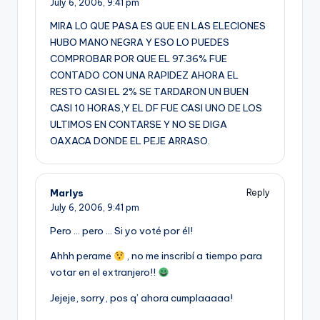
July 6, 2006,
9:41 pm
MIRA LO QUE PASA ES QUE EN LAS ELECIONES
HUBO MANO NEGRA Y ESO LO PUEDES
COMPROBAR POR QUE EL 97.36% FUE
CONTADO CON UNA RAPIDEZ AHORA EL
RESTO CASI EL 2% SE TARDARON UN BUEN
CASI 10 HORAS,Y EL DF FUE CASI UNO DE LOS
ULTIMOS EN CONTARSE Y NO SE DIGA
OAXACA DONDE EL PEJE ARRASO.
Marlys
Reply
July 6, 2006,
9:41 pm
Pero … pero … Si yo voté por él!
Ahhh perame
, no me inscribí­ a tiempo para
votar en el extranjero!!
Jejeje, sorry, pos q’ ahora cumplaaaaa!