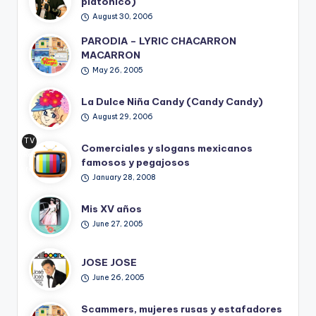
platónico)
August 30, 2006
PARODIA – LYRIC CHACARRON
MACARRON
May 26, 2005
La Dulce Niña Candy (Candy Candy)
August 29, 2006
TV
Comerciales y slogans mexicanos
Ret
famosos y pegajosos
ro
January 28, 2008
Mis XV años
June 27, 2005
JOSE JOSE
June 26, 2005
Scammers, mujeres rusas y estafadores