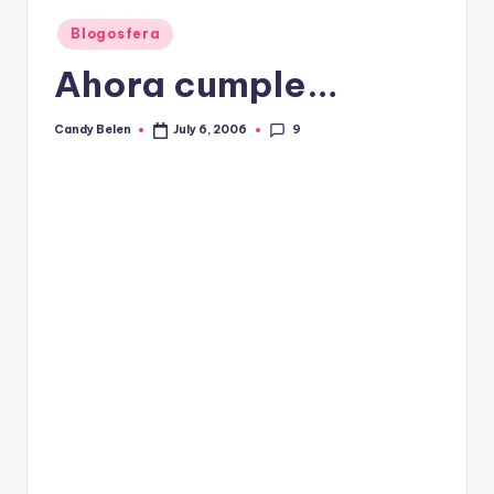
Posted
Blogosfera
in
Ahora cumple…
9
Candy Belen
July 6, 2006
Posted
by