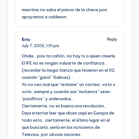
mientras no suba el precio de la cheve pos
apoyamos a calderon.
Eric
Reply
July 7, 2006,
1:01 pm
Chale… pos ta cañón, no hay ni a quien creerle.
El IFE no es ningún valuarte de confianza…
(recordar la mega tranza que hicieron en el 92,
cuando “ganó” Salinas)…
Yo no veo mal que “reclame” un conteo, voto x
voto, siempre y cuando sus “reclamos” sean
“pací­ficos” y ordenados…
Ciertamente, no es buena una revolución…
Deja intentar leer que dicen aquí­ en Europa de
todo esto.. ciertamente, el último lugar en el
que buscarí­a, serí­a en los noticieros de
Televisa, por obvias razones.