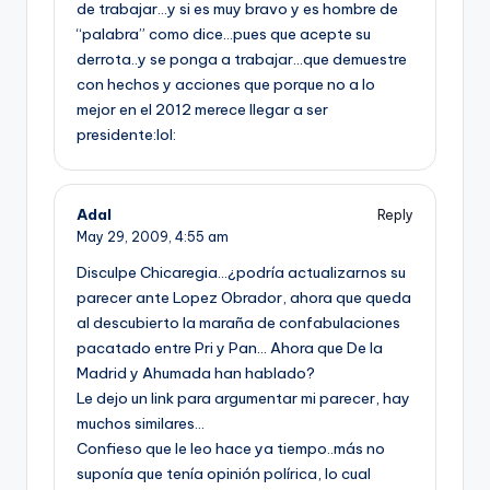
de trabajar…y si es muy bravo y es hombre de
“palabra” como dice…pues que acepte su
derrota..y se ponga a trabajar…que demuestre
con hechos y acciones que porque no a lo
mejor en el 2012 merece llegar a ser
presidente:lol:
Adal
Reply
May 29, 2009,
4:55 am
Disculpe Chicaregia…¿podrí­a actualizarnos su
parecer ante Lopez Obrador, ahora que queda
al descubierto la maraña de confabulaciones
pacatado entre Pri y Pan… Ahora que De la
Madrid y Ahumada han hablado?
Le dejo un link para argumentar mi parecer, hay
muchos similares…
Confieso que le leo hace ya tiempo..más no
suponí­a que tení­a opinión polí­rica, lo cual