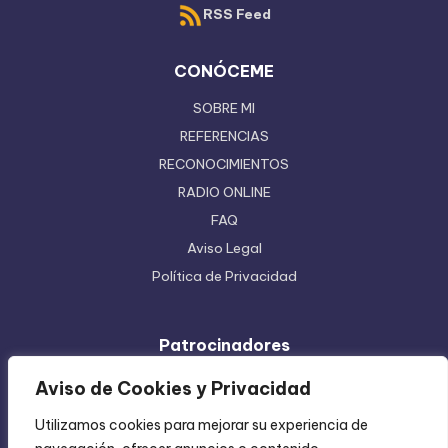
RSS Feed
CONÓCEME
SOBRE MI
REFERENCIAS
RECONOCIMIENTOS
RADIO ONLINE
FAQ
Aviso Legal
Política de Privacidad
Patrocinadores
Ferretera Centenario de Monterrey
Aviso de Cookies y Privacidad
Etiquetas en Rollo
Utilizamos cookies para mejorar su experiencia de
Inyección de Plástico