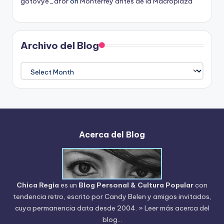
gotovye_afor
on
Monterrey antes de la Macroplaza
Archivo del Blog
Archivo
del
Blog
Acerca del Blog
Chica Regia
es un
Blog Personal & Cultura Popular
con
tendencia retro, escrito por
Candy Belen
y amigos invitados,
cuya permanencia data desde 2004.
» Leer más acerca del
blog...