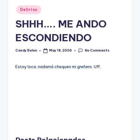
Posted
Delirios
in
SHHH…. ME ANDO
ESCONDIENDO
No Comments
Candy Belen
May 18, 2006
Posted
by
Estoy loca, nadamá chequen mi greñero. Uff.
Posts Relacionados