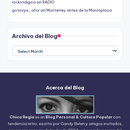
rockstalgica
on
RADIO
gotovye_afor
on
Monterrey antes de la Macroplaza
Archivo del Blog
Archivo
del
Blog
Acerca del Blog
Chica Regia
es un
Blog Personal & Cultura Popular
con
tendencia retro, escrito por
Candy Belen
y amigos invitados,