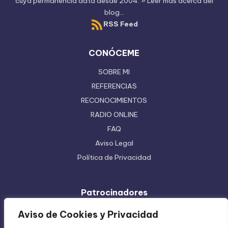
cuya permanencia data desde 2004.
» Leer más acerca del
blog...
RSS Feed
CONÓCEME
SOBRE MI
REFERENCIAS
RECONOCIMIENTOS
RADIO ONLINE
FAQ
Aviso Legal
Política de Privacidad
Patrocinadores
Ferretera Centenario de Monterrey
Aviso de Cookies y Privacidad
Etiquetas en Rollo