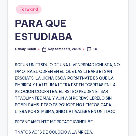
Posted
Forward
in
PARA QUE
ESTUDIABA
10
Candy Belen
September 9, 2005
Posted
by
SGEUN UN ETSDUIO DE UNA UIVENRSDIAD IGNLSEA, NO
IPMOTRA EL ODREN EN EL QUE LAS LTEARS ETSAN
ERSCIATS, LA UICNA CSOA IPORMTNATE ES QUE LA
PMRIREA Y LA UTLIMA LTERA ESETN ECSRITAS EN LA
PSIOCION COCRRTEA. EL RSTEO PEUDEN ETSAR
TTAOLMNTEE MAL Y AUN A SI PORDAS LERELO SIN
POBRLEAMS. ETSO ES PQUORE NO LEMEOS CADA
LTERA POR SI MSIMA, SNIO LA PAALBRA EN UN TDOO.
PRESNOAMELNTE ME PREACE ICRNEILBE.
TNATOS AOí‘S DE COLGEIO A LA MRIEDA.