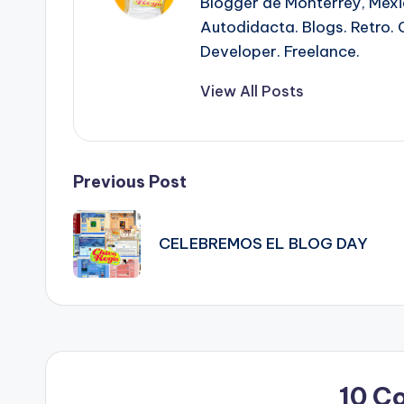
Blogger de Monterrey, Méx
Autodidacta. Blogs. Retro. 
Developer. Freelance.
View All Posts
Post
Previous Post
navigation
CELEBREMOS EL BLOG DAY
10 C