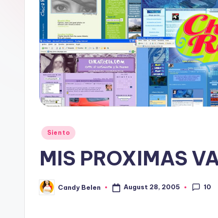
i
a
Posted
Siento
in
MIS PROXIMAS V
10
August 28, 2005
Candy Belen
Posted
by