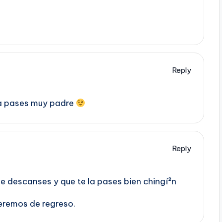
Reply
la pases muy padre
Reply
 descanses y que te la pases bien chingí²n
peremos de regreso.