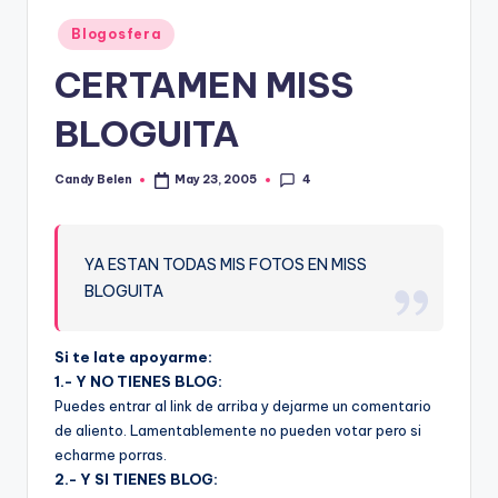
Posted
Blogosfera
in
CERTAMEN MISS
BLOGUITA
4
Candy Belen
May 23, 2005
Posted
by
YA ESTAN TODAS MIS FOTOS EN MISS
BLOGUITA
Si te late apoyarme:
1.- Y NO TIENES BLOG:
Puedes entrar al link de arriba y dejarme un comentario
de aliento. Lamentablemente no pueden votar pero si
echarme porras.
2.- Y SI TIENES BLOG: