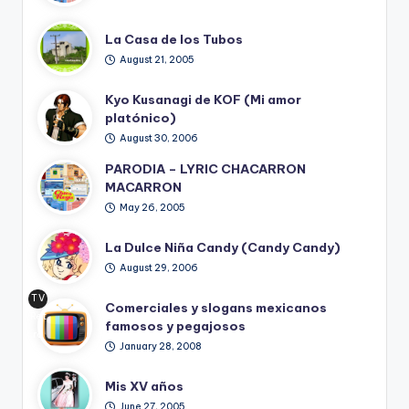
La Casa de los Tubos
August 21, 2005
Kyo Kusanagi de KOF (Mi amor
platónico)
August 30, 2006
PARODIA – LYRIC CHACARRON
MACARRON
May 26, 2005
La Dulce Niña Candy (Candy Candy)
August 29, 2006
TV
Comerciales y slogans mexicanos
Ret
famosos y pegajosos
ro
January 28, 2008
Mis XV años
June 27, 2005